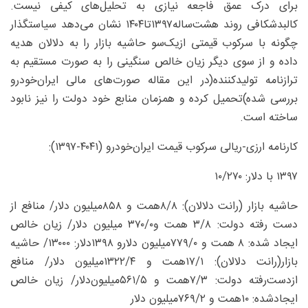
برای درک عمق فاجعه نیازی به تحلیل‌های کیفی نیست.
کالبدشکافی روند هشت‌ساله۱۳۹۷تا۱۴۰۴ نشان می‌دهد سیاستگذار
چگونه با سرکوب قیمتی ازیک‌سو حاشیه بازار را به دلالان هدیه
داده و از سوی دیگر زیان خالص سنگینی را به صورت مستقیم به
ترازنامه تولیدکننده(در این مقاله صورت‌های مالی ایران‌خودرو
بررسی شده)تحمیل کرده و همزمان منابع خود دولت را نیز نابود
ساخته است.
کارنامه ارزی-ریالی سرکوب قیمت ایران‌خودرو (۴۰۴۱-۱۳۹۷):
۱۳۹۷ با‏ دلار: ۲۷۰/‏۱۰
حاشیه بازار (رانت دلالان): ۸/‏۸همت و ۸۵۸‌میلیون دلار/ منافع از
دست رفته دولت: ۸/‏۳ همت و۰/‏۳۷۰ ‌میلیون دلار/ زیان خالص
ایجاد شده: ۸ همت و ۰/‏۷۷۹‌میلیون دلارو ۱۳۹۸‏دلار: ۱۳۰۰۰/ حاشیه
بازار(رانت دلالان): ۱/‏۱۷همت و ۴/‏۱۳۲۲‌میلیون دلار/ منافع
ازدست‌رفته دولت: ۳/‏۷همت و‏ ۵/‏۵۶۱‌میلیون‌دلار/ زیان خالص
ایجادشده: ۱۰همت و ۲/‏۷۶۹‌میلیون دلار