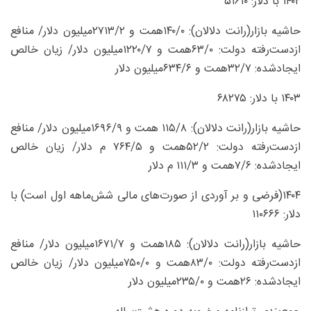
۱۴۰۲ با دلار: ۵۱۶۱۰
حاشیه بازار(رانت دلالان): ۰/‏۱۴۰همت و‏ ۲/‏۲۷۱۳‌میلیون دلار/ منافع
ازدست‌رفته دولت: ۰/‏۶۳همت و ۷/‏۱۲۲۰‌میلیون دلار/ زیان خالص
ایجادشده: ۷/‏۳۲همت و‏ ۶/‏۶۳۴‌میلیون دلار
۱۴۰۳ با دلار: ۶۸۲۷۵
حاشیه بازار(رانت دلالان): ۸/‏۱۱۵ همت و‏ ۹/‏۱۶۹۶‌میلیون دلار/ منافع
ازدست‌رفته دولت: ۲/‏۵۲همت و ۵/‏۷۶۴ م دلار/ زیان خالص
ایجادشده: ۶/‏۷همت و ۳/‏۱۱۱ م دلار
۱۴۰۴(فرضی و بر آوردی از صورت‌های مالی شش‌ماهه اول است) با
دلار: ۱۱۰۶۶۶
حاشیه بازار(رانت دلالان): ۱۸۵همت و ۷/‏۱۶۷۱‌میلیون دلار/ منافع
ازدست‌رفته دولت: ۰/‏۸۳همت و ۰/‏۷۵۰‌میلیون دلار/ زیان خالص
ایجادشده: ۲۶همت و‏ ۰/‏۲۳۵‌میلیون دلار