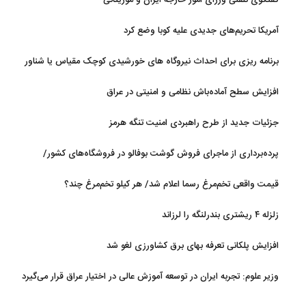
گفتگوی تلفنی وزرای امور خارجه ایران و موریتانی
آمریکا تحریم‌های جدیدی علیه کوبا وضع کرد
برنامه ریزی برای احداث نیروگاه های خورشیدی کوچک مقیاس یا شناور
روی آب در مازندران
افزایش سطح آماده‌باش نظامی و امنیتی در عراق
جزئیات جدید از طرح راهبردی امنیت تنگه هرمز
پرده‌برداری از ماجرای فروش گوشت بوفالو در فروشگاه‌های کشور/
گوشت بوفالو از کجا وارد می‌شود؟/ هر کیلو بوفالو با چه قیمتی به فروش
قیمت واقعی تخم‌مرغ رسما اعلام شد/ هر کیلو تخم‌مرغ چند؟
می‌رود؟
زلزله ۴ ریشتری بندرلنگه را لرزاند
افزایش پلکانی تعرفه بهای برق کشاورزی لغو شد
وزیر علوم: تجربه ایران در توسعه آموزش عالی در اختیار عراق قرار می‌گیرد