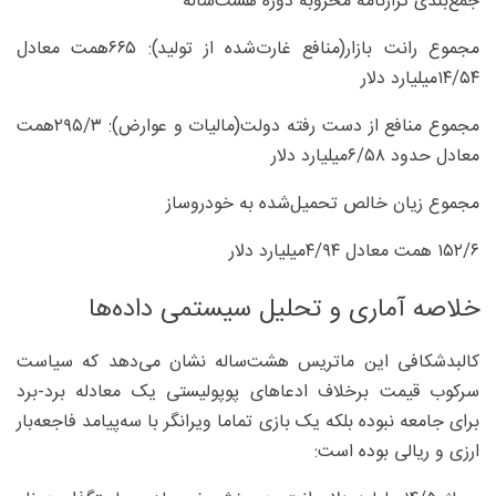
جمع‌بندی ترازنامه مخروبه دوره هشت‌ساله
مجموع رانت بازار(منافع غارت‌شده از تولید): ۶۶۵همت معادل
۵۴/‏۱۴‌میلیارد دلار
مجموع منافع از دست رفته دولت(مالیات و عوارض): ۳/‏۲۹۵همت
معادل حدود ۵۸/‏۶‌میلیارد دلار
مجموع زیان خالص تحمیل‌شده به خودروساز
۶/‏۱۵۲ همت معادل ۹۴/‏۴‌میلیارد دلار
خلاصه آماری و تحلیل سیستمی داده‌ها
کالبدشکافی این ماتریس هشت‌ساله نشان می‌دهد که سیاست
سرکوب قیمت برخلاف ادعاهای پوپولیستی یک معادله برد-برد
برای جامعه نبوده بلکه یک بازی تماما ویرانگر با سه‌پیامد فاجعه‌بار
ارزی و ریالی بوده است: