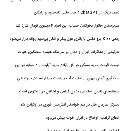
شد
تغییر بزرگ در ChatGPT / چت متنی نامحدود و رایگان
سرپرستان خانوار بخوانند/ حساب این افراد ۴ میلیون تومان شارژ شد
ردمی K100 پرو مکس با باتری غول‌پیکر و شارژ بی‌سیم روانه بازار می‌شود
جزئیاتی از مذاکرات ایران و عمان بر سر تنگه هرمز/ سخنگوی هیات
رئیسه مجلس: بیانیه‌ای شامل تصحیح مسیر تردد دریایی در تنگه، در
لیست قیمت خرید مسکن در نازی‌آباد/ خرید آپارتمان ۲ خوابه در این
آستانه نهایی شدن است
منطقه چقدر سرمایه نیاز دارد؟ + جدول مردادماه ۱۴۰۵
سخنگوی آبفای تهران: وضعیت آب پایتخت پایدار است/ جیره‌بندی
نداریم
سامانه‌های تامین اجتماعی بدون قطعی و اختلال در دسترس است
دبیرکل سازمان ملل باز هم خواستار آتش‌بس فوری در اوکراین شد
ادعای ترامپ: اوضاع در ایران خوب پیش می‌رود