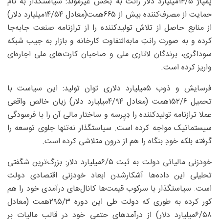
پمپاژ ۵/‏۱۴‌میلیارد دلار رانت به بخش غیرمولد: سیاستگذار به نام
حمایت از مصرف‌کننده بیش از ۶۶۵همت(معادل ۵۴/‏۱۴‌میلیارد دلار)
از منابع حاصل از تلاش تولیدکننده را از ترازنامه صنعت جابه‌جا
کرده و به صورت رانتِ مابه‌التفاوت کارخانه و بازار به جیب شبکه
سوداگری، برندگان لاتاری ملی و صاحبان کارت‌های ملی اجاره‌ای
واریز کرده است.
فرسایش و ذوب ۵‌میلیارد دلاری توان تولید: این سیاست با
تحمیل ۶/‏۱۵۲همت (معادل ۹۴/‏۴‌میلیارد دلار) زیان خالص واقعی
عملا ترازنامه تولیدکننده را دِپِرسه و ساختار مالی آن را با فرسودگی
سیستماتیک مواجه کرده است. سیاستگذار نه‌تنها جلوی توسعه را
گرفته بلکه خودِ بنگاه را هم از درون متلاشی کرده است.
خودزنی مالیاتی دولت به ثبت ۵/‏۶‌میلیارد دلار: بزرگ‌ترین شگفتی
تحلیلی این داده‌ها آشکارشدن ابعاد خودزنی اقتصادی دولت
است. سیاستگذار با سرکوب قیمت‌ها کانال‌های درآمدی خود را هم
کور کرده به طوری که دولت طی این دوره ۳/‏۲۹۵همت (معادل
۵۸/‏۶‌میلیارد دلار) از درآمدهای حتمی خود در قالب مالیات بر