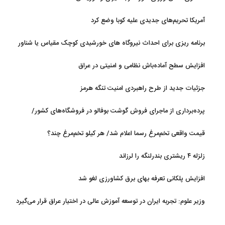
آمریکا تحریم‌های جدیدی علیه کوبا وضع کرد
برنامه ریزی برای احداث نیروگاه های خورشیدی کوچک مقیاس یا شناور
روی آب در مازندران
افزایش سطح آماده‌باش نظامی و امنیتی در عراق
جزئیات جدید از طرح راهبردی امنیت تنگه هرمز
پرده‌برداری از ماجرای فروش گوشت بوفالو در فروشگاه‌های کشور/
گوشت بوفالو از کجا وارد می‌شود؟/ هر کیلو بوفالو با چه قیمتی به فروش
قیمت واقعی تخم‌مرغ رسما اعلام شد/ هر کیلو تخم‌مرغ چند؟
می‌رود؟
زلزله ۴ ریشتری بندرلنگه را لرزاند
افزایش پلکانی تعرفه بهای برق کشاورزی لغو شد
وزیر علوم: تجربه ایران در توسعه آموزش عالی در اختیار عراق قرار می‌گیرد