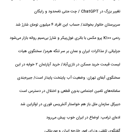
شد
تغییر بزرگ در ChatGPT / چت متنی نامحدود و رایگان
سرپرستان خانوار بخوانند/ حساب این افراد ۴ میلیون تومان شارژ شد
ردمی K100 پرو مکس با باتری غول‌پیکر و شارژ بی‌سیم روانه بازار می‌شود
جزئیاتی از مذاکرات ایران و عمان بر سر تنگه هرمز/ سخنگوی هیات
رئیسه مجلس: بیانیه‌ای شامل تصحیح مسیر تردد دریایی در تنگه، در
لیست قیمت خرید مسکن در نازی‌آباد/ خرید آپارتمان ۲ خوابه در این
آستانه نهایی شدن است
منطقه چقدر سرمایه نیاز دارد؟ + جدول مردادماه ۱۴۰۵
سخنگوی آبفای تهران: وضعیت آب پایتخت پایدار است/ جیره‌بندی
نداریم
سامانه‌های تامین اجتماعی بدون قطعی و اختلال در دسترس است
دبیرکل سازمان ملل باز هم خواستار آتش‌بس فوری در اوکراین شد
ادعای ترامپ: اوضاع در ایران خوب پیش می‌رود
گفتگوی تلفنی وزرای امور خارجه ایران و موریتانی