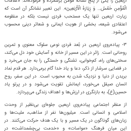
اربعین را یکی از پنج نشانه مومن برشمرده و فرموده‌اند: «عَلَامَاتُ
الْمُؤْمِنِ خَمْسٌ… وَ زِیَارَهُ الْأَرْبَعِینَ». این تعبیر نشانگر آن است که
زیارت اربعین تنها یک مستحب فردی نیست بلکه در منظومه
اعتقادی شیعه، بخشی از هویت ایمانی و شعائر دینی محسوب
می‌شود.
۳- پیاده‌روی اربعین در بُعد فردی نوعی سلوک معنوی و تمرین
روحانی است. زائر در این مسیر از خانه و آسایش خود دل می‌کند،
سختی‌های راه، کم‌خوابی، تشنگی و خستگی را به جان می‌خرد و
در فضایی سرشار از ذکر، دعا و یاد خدا گام برمی‌دارد. هر قدم نماد
بریدن از دنیا و نزدیک شدن به محبوب است. در این سفر، روح
انسان صیقل می‌خورد، ایمانش تقویت می‌شود و در پرتو یاد
حسین(ع)، به بازنگری در ارزش‌ها و اهداف زندگی می‌پردازد.
از منظر اجتماعی پیاده‌روی اربعین جلوه‌ای بی‌نظیر از وحدت
اسلامی و انسانی است. میلیون‌ها نفر از مذاهب، ملیت‌ها و
زبان‌های گوناگون در یک مسیر و با یک هدف حرکت می‌کنند. در
این میان فرهنگ «مواسات» و «خدمت بی‌چشمداشت» در