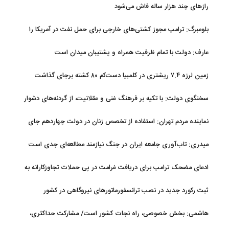
رازهای چند هزار ساله فاش می‌شود
بلومبرگ: ترامپ مجوز کشتی‌های خارجی برای حمل نفت در آمریکا را
تمدید کرد
عارف: دولت با تمام ظرفیت همراه و پشتیبان میدان است
زمین لرزه ۷.۴ ریشتری در کلمبیا دست‌کم ۸۰ کشته برجای گذاشت
سخنگوی دولت: با تکیه بر فرهنگ غنی و عقلانیت، از گردنه‌های دشوار
تاریخی عبور خواهیم کرد
نماینده مردم تهران: استفاده از تخصص زنان در دولت چهاردهم جای
قدردانی دارد
میدری: تاب‌آوری جامعه ایران در جنگ نیازمند مطالعه‌ای جدی است
ادعای مضحک ترامپ برای دریافت غرامت در پی حملات تجاوزکارانه به
ایران!
ثبت رکورد جدید در نصب ترانسفورماتورهای نیروگاهی در کشور
هاشمی: بخش خصوصی، راه نجات کشور است/ مشارکت حداکثری،