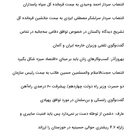
اولویت ستاد ساماندهی فضای مجازی
انتصاب سردار احمد وحیدی به سِمت فرمانده کل سپاه پاسداران
انتصاب سردار سرلشکر مصطفی ایزدی به سِمت جانشین فرمانده کل
سپاه پاسداران
تشریح دیدگاه پاکستان در خصوص توافق دفاعی سه‌جانبه در تماس
اسحاق دار با عراقچی
گفت‌وگوی تلفنی وزیران خارجه ایران و آلمان
بهروزآذر: کسب‌وکارهای زنان باید بر مبنای «اقتصاد سبز» شکل بگیرد
انتصاب حجت‌الاسلام ‌والمسلمین حسین طائب به سِمت رئیس سازمان
بسیج مستضعفین سپاه پاسداران
دو حسرت وزیر راه دولت چهاردهم/ پیشرفت ۶۰ درصدی راه‌آهن
چابهار-زاهدان
گفت‌وگوی زلنسکی و بن‌سلمان در مورد توافق پهپادی
عارف: دشمن از توطئه دست بر نمی‌دارد پس باید امنیت سایبری و
پدافند غیرعامل را ارتقا داد
زلزله ۴.۷ ریشتری حوالی حسینیه در خوزستان را لرزاند