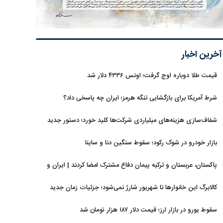
آخرین اخبار
قیمت طلا دوباره اوج گرفت؛ اونس ۴۳۳۶ دلار شد
شرط آمریکا برای بازگشایی تنگه هرمز؛ ایران چه پاسخی داد؟
شفاف‌سازی هزینه‌های میلیاردی شرکت‌ها کلید خورد؛ دستور جدید
سازمان بورس
بازار خودرو در شوک رکود؛ سقوط سنگین دنا و ساینا
پاکستان، عربستان و ترکیه پیمان دفاع مشترک امضا کردند | ایران و
اسرائیل در سایه پیمان جدید منطقه‌ای
کالابرگ این خانوارها تا شهریور شارژ نمی‌شود؛ جزئیات زمان جدید
سقوط یورو در بازار ارز؛ قیمت دلار ۱۸۷ هزار تومان شد