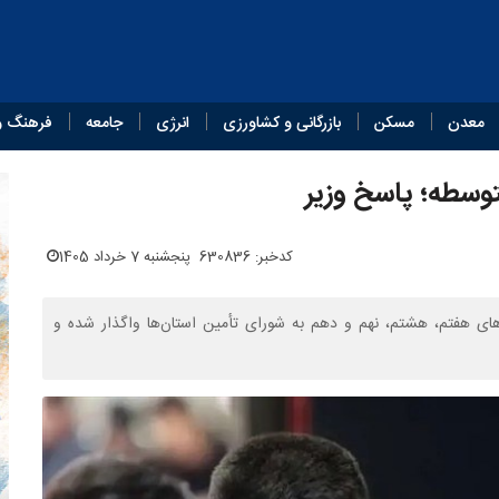
معدن
مسکن
بازرگانی و کشاورزی
انرژی
جامعه
فرهنگ و
توسطه؛ پاسخ وزیر
کدخبر: 630836
پنجشنبه 7 خرداد 1405
های هفتم، هشتم، نهم و دهم به شورای تأمین استان‌ها واگذار شده و