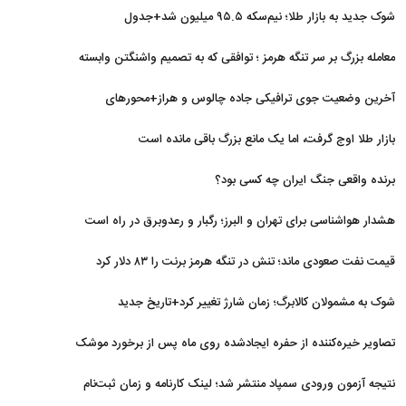
شوک جدید به بازار طلا؛ نیم‌سکه ۹۵.۵ میلیون شد+جدول
معامله بزرگ بر سر تنگه هرمز ؛ توافقی که به تصمیم واشنگتن وابسته
است
آخرین وضعیت جوی ترافیکی جاده چالوس و هراز+محورهای
مسدود
بازار طلا اوج گرفت، اما یک مانع بزرگ باقی مانده است
برنده واقعی جنگ ایران چه کسی بود؟
هشدار هواشناسی برای تهران و البرز؛ رگبار و رعدوبرق در راه است
قیمت نفت صعودی ماند؛ تنش در تنگه هرمز برنت را ۸۳ دلار کرد
شوک به مشمولان کالابرگ؛ زمان شارژ تغییر کرد+تاریخ جدید
تصاویر خیره‌کننده از حفره ایجادشده روی ماه پس از برخورد موشک
فالکون ۹
نتیجه آزمون ورودی سمپاد منتشر شد؛ لینک کارنامه و زمان ثبت‌نام