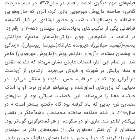
فیلم‌های مهم دیگری ادامه یافت. در سال‌۱۳۷۶ در فیلم «درخت
گلابی» ساخته داریوش مهرجویی بازی کرد؛ اثری که حال‌و‌هوایی
عاشقانه و نوستالژیک داشت و حضور ارشادی در کنار گلشیفته
فراهانی یکی از ترکیب‌های به‌یادماندنی سینمای دهه۷۰ را رقم زد.
در ادامه، در فیلم‌هایی چون «پارتی»(سامان مقدم)، «واکنش
پنجم»(تهمینه میلانی)، «پرونده هاوانا»(علیرضا رییسیان)، «زندگی
با چشمان بسته»، «آل» و «نارنجی‌پوش»(داریوش مهرجویی) ظاهر
شد. در تمام این آثار، انتخاب‌هایش نشان می‌داد که دغدغه نقش
و معنا برایش بر شهرت و فروش می‌چربد. ارشادی از آن‌دست
بازیگرانی بود که در هر قاب، حس سکوت را منتقل می‌کرد. در
دنیایی که بازی‌های اغراق‌شده و پرهیاهو فراوان بود، او با اندک
حرکت، معنا را می‌رساند. این خصلت، میراثی بود از سال‌های
معماری‌اش؛ جایی که یاد گرفته بود گاه «کمتر، بیشتر است.» در
سال‌۱۳۹۰، در فیلم «ملکه» ساخته محمدعلی باشه‌آهنگر در نقشی
بی‌کلام ظاهر شد. بازی او در سکوت، از هر گفت‌وگویی گویا‌تر بود.
منتقدان از آن نقش به‌‌عنوان یکی از تجربه‌های نادر در سینمای
ایران یاد کردند که در آن، حس و فضا به‌جای دیالوگ جریان دارد.