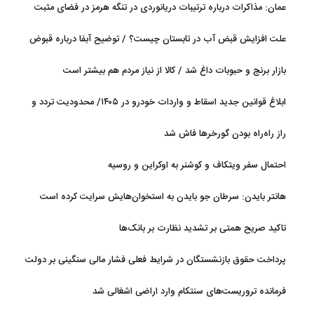
عمان: مذاکرات درباره ترتیبات دریانوردی در تنگه هرمز در فضای مثبت
جریان دارد
علت افزایش قبض آب در تابستان چیست؟ / توضیح آبفا درباره قبوض
آب
بازار برنج و حبوبات داغ شد / کالا از نیاز مردم هم بیشتر است
ابلاغ قوانین جدید اسقاط و واردات خودرو در ۱۴۰۵/ محدودیت تردد و
سوخت‌رسانی به فرسوده‌ها
راز راه‌راه بودن گورخرها فاش شد
احتمال سفر ویتکاف و کوشنر به اوکراین و روسیه
هانتر بایدن: سرطان جو بایدن به استخوان‌هایش سرایت کرده است
تاکید صریح همتی بر تشدید نظارت بر بانک‌ها
پرداخت حقوق بازنشستگان در شرایط فعلی فشار مالی سنگینی بر دولت
دارد
فرمانده تروریست‌های سنتکام وارد اراضی اشغالی شد