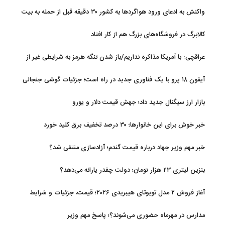
واکنش به ادعای ورود هواگردها به کشور ۳۰ دقیقه قبل از حمله به بیت
رهبری
کالابرگ در فروشگاه‌های بزرگ هم از کار افتاد
عراقچی: با آمریکا مذاکره نداریم/باز شدن تنگه هرمز به شرایطی غیر از
تفاهم با عمان مرتبط است
آیفون ۱۸ پرو با یک فناوری جدید در راه است؛ جزئیات گوشی جنجالی
اپل
بازار ارز سیگنال جدید داد؛ جهش قیمت دلار و یورو
خبر خوش برای این خانوارها؛ ۳۰ درصد تخفیف برق کلید خورد
خبر مهم وزیر جهاد درباره قیمت گندم؛ آزادسازی منتفی شد؟
بنزین لیتری ۲۳ هزار تومان؛ دولت چقدر یارانه می‌دهد؟
آغاز فروش ۲ مدل تویوتای هیبریدی ۲۰۲۶؛ قیمت، جزئیات و شرایط
مدارس در مهرماه حضوری می‌شوند؟؛ پاسخ مهم وزیر