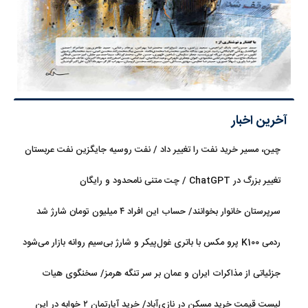
آخرین اخبار
چین، مسیر خرید نفت را تغییر داد / نفت روسیه جایگزین نفت عربستان
شد
تغییر بزرگ در ChatGPT / چت متنی نامحدود و رایگان
سرپرستان خانوار بخوانند/ حساب این افراد ۴ میلیون تومان شارژ شد
ردمی K100 پرو مکس با باتری غول‌پیکر و شارژ بی‌سیم روانه بازار می‌شود
جزئیاتی از مذاکرات ایران و عمان بر سر تنگه هرمز/ سخنگوی هیات
رئیسه مجلس: بیانیه‌ای شامل تصحیح مسیر تردد دریایی در تنگه، در
لیست قیمت خرید مسکن در نازی‌آباد/ خرید آپارتمان ۲ خوابه در این