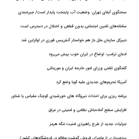
آستانه نهایی شدن است
منطقه چقدر سرمایه نیاز دارد؟ + جدول مردادماه ۱۴۰۵
سخنگوی آبفای تهران: وضعیت آب پایتخت پایدار است/ جیره‌بندی
نداریم
سامانه‌های تامین اجتماعی بدون قطعی و اختلال در دسترس است
دبیرکل سازمان ملل باز هم خواستار آتش‌بس فوری در اوکراین شد
ادعای ترامپ: اوضاع در ایران خوب پیش می‌رود
گفتگوی تلفنی وزرای امور خارجه ایران و موریتانی
آمریکا تحریم‌های جدیدی علیه کوبا وضع کرد
برنامه ریزی برای احداث نیروگاه های خورشیدی کوچک مقیاس یا شناور
روی آب در مازندران
افزایش سطح آماده‌باش نظامی و امنیتی در عراق
جزئیات جدید از طرح راهبردی امنیت تنگه هرمز
پرده‌برداری از ماجرای فروش گوشت بوفالو در فروشگاه‌های کشور/