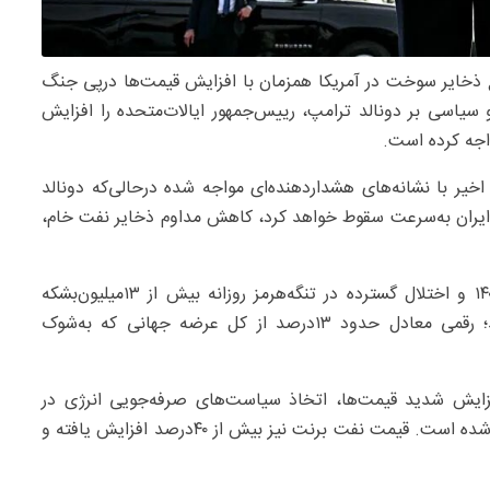
 ذخایر سوخت در آمریکا همزمان با افزایش قیمت‌ها درپی جنگ
و سیاسی بر دونالد ترامپ، رییس‌جمهور ایالات‌متحده را افزایش
واجه کرده است.
اخیر با نشانه‌های هشداردهنده‌ای مواجه شده درحالی‌که دونالد
 ایران به‌سرعت سقوط خواهد کرد، کاهش مداوم ذخایر نفت خام،
درپی آغاز جنگ علیه ایران در ۲۸فوریه۲۰۲۶ برابر ۹اسفند۱۴۰۴ و اختلال گسترده در تنگه‌هرمز روزانه بیش از ۱۳‌میلیون‌بشکه
عرضه نفت و فرآورده‌های نفتی از بازار جهانی حذف شد؛ رقمی معادل حدود ۱۳‌درصد از کل عرضه جهانی که به‌شوک
فزایش شدید قیمت‌ها، اتخاذ سیاست‌های صرفه‌جویی انرژی در
برخی کشورها، کاهش تولید پالایشگاه‌ها و لغو هزاران پرواز شده است. قیمت نفت برنت نیز بیش از ۴۰‌درصد افزایش یافته و