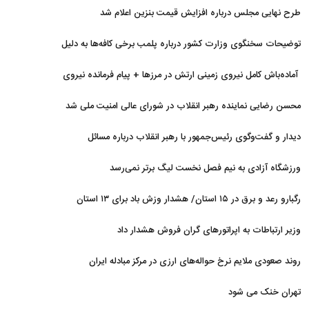
اخیر
طرح نهایی مجلس درباره افزایش قیمت بنزین اعلام شد
توضیحات سخنگوی وزارت کشور درباره پلمب برخی کافه‌ها به دلیل
بی‌حجابی
آماده‌باش کامل نیروی زمینی ارتش در مرزها + پیام فرمانده نیروی
زمینی ارتش
محسن رضایی نماینده رهبر انقلاب در شورای عالی امنیت ملی شد
دیدار و گفت‌وگوی رئیس‌جمهور با رهبر انقلاب درباره مسائل
اقتصادی و نظامی کشور
ورزشگاه آزادی به نیم فصل نخست لیگ برتر نمی‌رسد
رگبارو رعد و برق در ۱۵ استان/ هشدار وزش باد برای ۱۳ استان‌
وزیر ارتباطات به اپراتورهای گران فروش هشدار داد
روند صعودی ملایم نرخ حواله‌های ارزی در مرکز مبادله ایران
تهران خنک می شود