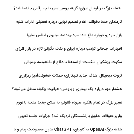
معامله بزرگ در فوتبال ایران؛ گزینه پرسپولیس با چه رقمی جابه‌جا شد؟
کارمندان حتما بخوانند؛ اعلام تصمیم نهایی درباره تعطیلی ادارات شنبه
بازار خودرو دوباره داغ شد؛ سود چندصد میلیونی اطلس سایپا
اظهارات جنجالی ترامپ درباره ایران و نفت؛ نگرانی تازه در بازار انرژی
سکوت پزشکیان شکست؛ از استعفا تا دفاع از تفاهم‌نامه جنجالی
ثروت دیجیتال، هدف جدید تبهکاران؛ حملات خشونت‌آمیز رمزارزی
افزایش یافت
هشدار مهم درباره یک بیماری ویروسی؛ هپاتیت چگونه منتقل می‌شود؟
تغییر بزرگ در نظام بانکی؛ سپرده قانونی به سلاح جدید مقابله با تورم
تبدیل شد
واریز معوقات حقوق بازنشستگان نزدیک شد؟ جزئیات جلسه تعیین
تکلیف مطالبات
هدیه بزرگ OpenAI به کاربران؛ ChatGPT بدون محدودیت پیام و با