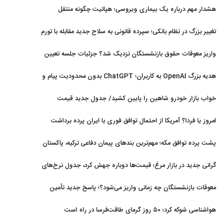
افزایش یافت
هشدار مهم درباره یک بیماری ویروسی؛ هپاتیت چگونه منتقل
می‌شود؟
تغییر بزرگ در نظام بانکی؛ سپرده قانونی به سلاح جدید مقابله با تورم
تبدیل شد
واریز معوقات حقوق بازنشستگان نزدیک شد؟ جزئیات جلسه تعیین
تکلیف مطالبات
هدیه بزرگ OpenAI به کاربران؛ ChatGPT بدون محدودیت پیام و
با مدل جدید می‌آید
خواب بازار خودرو شاهین را پایین کشید/ جدول جدید قیمت
شاهین در مرداد
امروز یا فردا؟ آمریکا از احتمال توافق فوری با ایران پرده برداشت
پشت پرده توافق مکه؛ مهم‌ترین بندهای پیمان دفاعی ترکیه، پاکستان
و عربستان
گرانی جدید در بازار مرغ؛ قیمت‌ها دوباره جهش کرد، جدول نرخ‌های
جدید
معوقات بازنشستگان چه زمانی واریز می‌شود؟؛ پاسخ جدید تأمین
اجتماعی
هواشناسی شوکه کرد؛ ۵۰ روز گرمای طاقت‌فرسا در راه است