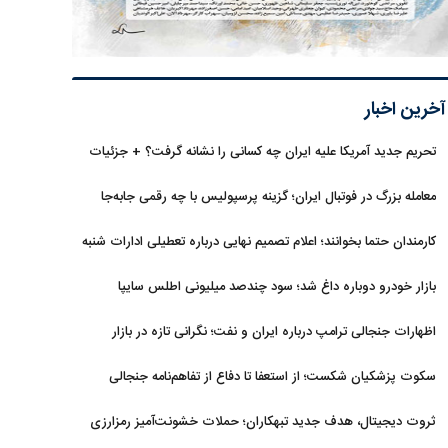
آخرین اخبار
تحریم جدید آمریکا علیه ایران چه کسانی را نشانه گرفت؟ + جزئیات
معامله بزرگ در فوتبال ایران؛ گزینه پرسپولیس با چه رقمی جابه‌جا
شد؟
کارمندان حتما بخوانند؛ اعلام تصمیم نهایی درباره تعطیلی ادارات شنبه
بازار خودرو دوباره داغ شد؛ سود چندصد میلیونی اطلس سایپا
اظهارات جنجالی ترامپ درباره ایران و نفت؛ نگرانی تازه در بازار
انرژی
سکوت پزشکیان شکست؛ از استعفا تا دفاع از تفاهم‌نامه جنجالی
ثروت دیجیتال، هدف جدید تبهکاران؛ حملات خشونت‌آمیز رمزارزی