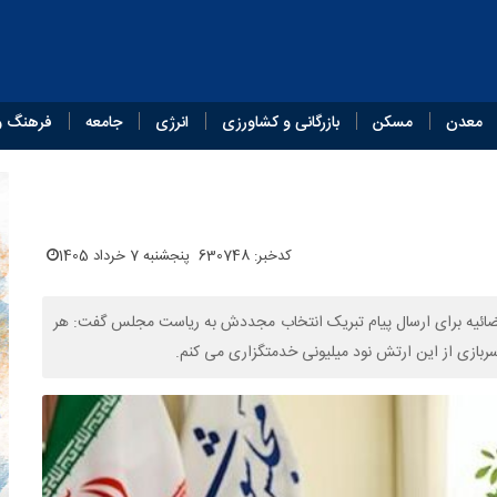
معدن
مسکن
بازرگانی و کشاورزی
انرژی
جامعه
فرهنگ و
کدخبر: 630748
پنجشنبه 7 خرداد 1405
ضائیه برای ارسال پیام تبریک انتخاب مجددش به ریاست مجلس گفت: هر
ربازی از این ارتش نود میلیونی خدمتگزاری می کنم.