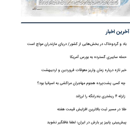
آخرین اخبار
باد و گردوخاک در بخش‌هایی از کشور/ دریای مازندران مواج است
حمله سایبری گسترده به بورس آمریکا
خبر تازه درباره زمان واریز معوقات فروردین و اردیبهشت
بازنشستگان تامین اجتماعی
چه کسی پشت‌پرده هجوم مهاجران مراکشی به اسپانیا بود؟
زلزله ۴ ریشتری بندرلنگه را لرزاند
طلا در مسیر ثبت بالاترین افزایش قیمت هفته
پیش‌بینی پاییز پر بارش در ایران؛ لطفا غافلگیر نشوید