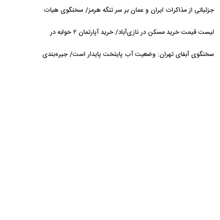
می‌شود
جزئیاتی از مذاکرات ایران و عمان بر سر تنگه هرمز/ سخنگوی هیات
رئیسه مجلس: بیانیه‌ای شامل تصحیح مسیر تردد دریایی در تنگه، در
لیست قیمت خرید مسکن در نازی‌آباد/ خرید آپارتمان ۲ خوابه در
آستانه نهایی شدن است
این منطقه چقدر سرمایه نیاز دارد؟ + جدول مردادماه ۱۴۰۵
سخنگوی آبفای تهران: وضعیت آب پایتخت پایدار است/ جیره‌بندی
نداریم