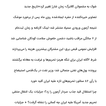
شوک به مشمولان کالابرگ؛ زمان شارژ تغییر کرد+تاریخ جدید
تصاویر خیره‌کننده از حفره ایجادشده روی ماه پس از برخورد موشک
فالکون ۹
نتیجه آزمون ورودی سمپاد منتشر شد؛ لینک کارنامه و زمان ثبت‌نام
از ۷ سالگی مراقب باشید؛ دشمن خاموش سلامت کودکان شناسایی شد
افزایش نجومی قبض برق؛ این مشترکان بیشترین هزینه را می‌پردازند
شرط ۲گانه ایران برای تنگه هرمز؛ تحریم‌ها و غرامت به معادله برگشتند
پرونده پول‌های نفتی جنجالی شد؛ وزیر نفت در یک‌قدمی استیضاح
با رأی ۸۶ سناتور؛ تحریم‌های تازه علیه ایران کلید خورد
چرا استقلال قید جذب سردار آزمون را زد؟؛ جزئیات یک انتقال منتفی
تحریم جدید آمریکا علیه ایران چه کسانی را نشانه گرفت؟ + جزئیات