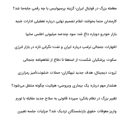
معامله بزرگ در فوتبال ایران؛ گزینه پرسپولیس با چه رقمی جابه‌جا شد؟
کارمندان حتما بخوانند؛ اعلام تصمیم نهایی درباره تعطیلی ادارات شنبه
بازار خودرو دوباره داغ شد؛ سود چندصد میلیونی اطلس سایپا
اظهارات جنجالی ترامپ درباره ایران و نفت؛ نگرانی تازه در بازار انرژی
سکوت پزشکیان شکست؛ از استعفا تا دفاع از تفاهم‌نامه جنجالی
ثروت دیجیتال، هدف جدید تبهکاران؛ حملات خشونت‌آمیز رمزارزی
افزایش یافت
هشدار مهم درباره یک بیماری ویروسی؛ هپاتیت چگونه منتقل می‌شود؟
تغییر بزرگ در نظام بانکی؛ سپرده قانونی به سلاح جدید مقابله با تورم
تبدیل شد
واریز معوقات حقوق بازنشستگان نزدیک شد؟ جزئیات جلسه تعیین
تکلیف مطالبات