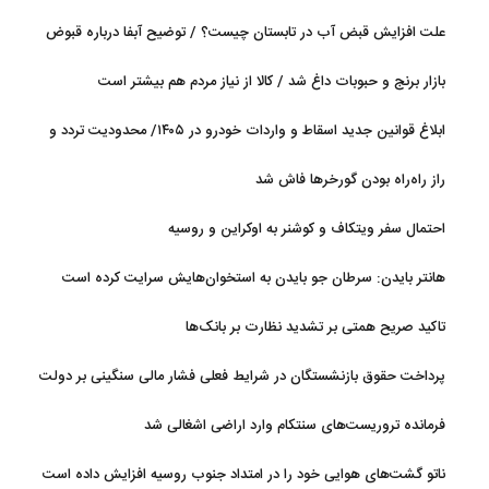
جریان دارد
علت افزایش قبض آب در تابستان چیست؟ / توضیح آبفا درباره قبوض
آب
بازار برنج و حبوبات داغ شد / کالا از نیاز مردم هم بیشتر است
ابلاغ قوانین جدید اسقاط و واردات خودرو در ۱۴۰۵/ محدودیت تردد و
سوخت‌رسانی به فرسوده‌ها
راز راه‌راه بودن گورخرها فاش شد
احتمال سفر ویتکاف و کوشنر به اوکراین و روسیه
هانتر بایدن: سرطان جو بایدن به استخوان‌هایش سرایت کرده است
تاکید صریح همتی بر تشدید نظارت بر بانک‌ها
پرداخت حقوق بازنشستگان در شرایط فعلی فشار مالی سنگینی بر دولت
دارد
فرمانده تروریست‌های سنتکام وارد اراضی اشغالی شد
ناتو گشت‌های هوایی خود را در امتداد جنوب روسیه افزایش داده است