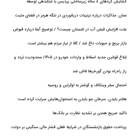
گشایش گره‌های ۸ ساله زیرساختی پردیس با شتابدهی توسعه
عمان: مذاکرات درباره ترتیبات دریانوردی در تنگه هرمز در فضای مثبت
جریان دارد
علت افزایش قبض آب در تابستان چیست؟ / توضیح آبفا درباره قبوض
آب
بازار برنج و حبوبات داغ شد / کالا از نیاز مردم هم بیشتر است
ابلاغ قوانین جدید اسقاط و واردات خودرو در ۱۴۰۵/ محدودیت تردد و
سوخت‌رسانی به فرسوده‌ها
راز راه‌راه بودن گورخرها فاش شد
احتمال سفر ویتکاف و کوشنر به اوکراین و روسیه
هانتر بایدن: سرطان جو بایدن به استخوان‌هایش سرایت کرده است
تاکید صریح همتی بر تشدید نظارت بر بانک‌ها
پرداخت حقوق بازنشستگان در شرایط فعلی فشار مالی سنگینی بر دولت
دارد