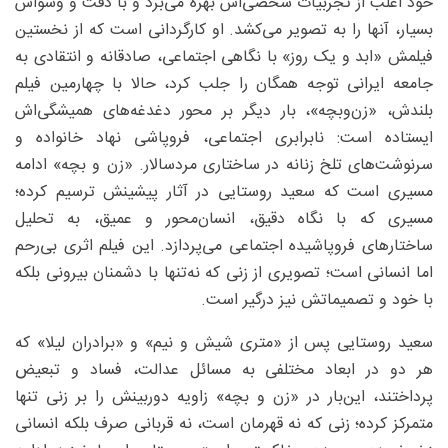
خود اغلب از تجربیات شخصی‌اش بهره می‌برد و با دقت و وسواس
بسیار، آنها را به تصویر می‌کشد. او کارگردانی است که از نخستین
فیلمش «ابد و یک روز» با نگاهی اجتماعی، صادقانه و انتقادی به
جامعه ایرانی توجه همگان را جلب کرد، حالا با چهارمین فیلم
بلندش، «زن‌وبچه»، بار دیگر بر محور دغدغه‌های همیشگی‌اش
ایستاده است: نابرابری اجتماعی، فروپاشی نهاد خانواده و
سرنوشت‌های تلخ زنانه در ساختاری مردسالار. «زن و بچه» ادامه
مسیری است که سعید روستایی در آثار پیشینش ترسیم کرده؛
مسیری که با نگاه دقیق، انسان‌محور و عمیق، به تحلیل
ساختارهای فروپاشیده اجتماعی می‌پردازد. این فیلم اثری بی‌رحم
اما انسانی است؛ تصویری از زنی که نه‌تنها با دشمنان بیرونی بلکه
با خود و تصمیماتش نیز درگیر است.
سعید روستایی پس از «متری شیش و نیم» و «برادران لیلا» که
هر دو در ابعاد مختلفی به مسائل عدالت، فساد و تبعیض
پرداختند، این‌بار در «زن و بچه» زاویه دوربینش را بر زنی تنها
متمرکز کرده؛ زنی که نه قهرمان است، نه قربانی صرف بلکه انسانی