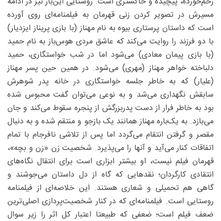
زخم‌خورده، پیچیده و خاکستری است. روستایی این‌بار نیز در ادامه
مسیرش در تصویر کردن زنی قهرمان به فیلمنامه‌ای روی آورده
است که داستان پرستاری بیوه به نام مهناز (با بازی پریناز ایزدیار)
با دو فرزند را روایت می‌کند که عاشق مردی هوس‌باز به نام حمید
(با بازی پیمان معادی) می‌شود اما در شب خواستگاری، حمید
دلباخته‌ خواهر مهناز (مهری) می‌شود. در همین حین پسر مهناز
(علیار) که به خاطر جلسه خواستگاری در خانه پدر شوهرش
سابقش نگهداری می‌شد و به نوعی می‌توان گفت محبوس شده
بود به خاطر فرار از دست پدربزرگش از پنجره سقوط می‌کند و جان
می‌بازد. به یک‌باره مهناز همانند یک بازجو و منتقم شده و به دنبال
مقصر و گرفتن انتقام می‌گردد اما پس از تلاشی نافرجام با تمام
اتفاقات کنار می‌آید و آنها را می‌پذیرد. شخصیت زن «زن و بچه»،
قهرمان فیلم نیست، او بیشتر ابزاری‌ است برای انتقال نگاه‌های
انتقادی کارگردان؛ نقدهایی که گاه از دل داستان می‌جوشند و
گاهی هم تحمیلی و شعاری هستند. این خلاصه‌‌ای از فیلمنامه
روستایی است. فیلمنامه‌ای که در کنار شخصیت‌پردازی اصلی‌ترین
ضعف فیلم است؛ ضعفی که طبیعتا اعتبار کل اثر را زیر سوال