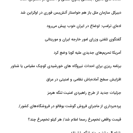
دبیرکل سازمان ملل باز هم خواستار آتش‌بس فوری در اوکراین شد
ادعای ترامپ: اوضاع در ایران خوب پیش می‌رود
گفتگوی تلفنی وزرای امور خارجه ایران و موریتانی
آمریکا تحریم‌های جدیدی علیه کوبا وضع کرد
برنامه ریزی برای احداث نیروگاه های خورشیدی کوچک مقیاس یا شناور
روی آب در مازندران
افزایش سطح آماده‌باش نظامی و امنیتی در عراق
جزئیات جدید از طرح راهبردی امنیت تنگه هرمز
پرده‌برداری از ماجرای فروش گوشت بوفالو در فروشگاه‌های کشور/
گوشت بوفالو از کجا وارد می‌شود؟/ هر کیلو بوفالو با چه قیمتی به فروش
قیمت واقعی تخم‌مرغ رسما اعلام شد/ هر کیلو تخم‌مرغ چند؟
می‌رود؟
زلزله ۴ ریشتری بندرلنگه را لرزاند