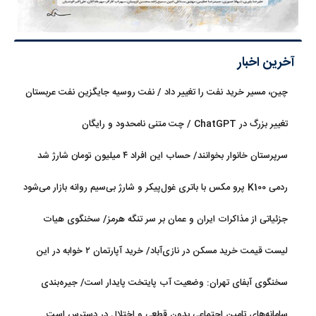
آخرین اخبار
چین، مسیر خرید نفت را تغییر داد / نفت روسیه جایگزین نفت عربستان
شد
تغییر بزرگ در ChatGPT / چت متنی نامحدود و رایگان
سرپرستان خانوار بخوانند/ حساب این افراد ۴ میلیون تومان شارژ شد
ردمی K100 پرو مکس با باتری غول‌پیکر و شارژ بی‌سیم روانه بازار می‌شود
جزئیاتی از مذاکرات ایران و عمان بر سر تنگه هرمز/ سخنگوی هیات
رئیسه مجلس: بیانیه‌ای شامل تصحیح مسیر تردد دریایی در تنگه، در
لیست قیمت خرید مسکن در نازی‌آباد/ خرید آپارتمان ۲ خوابه در این
آستانه نهایی شدن است
منطقه چقدر سرمایه نیاز دارد؟ + جدول مردادماه ۱۴۰۵
سخنگوی آبفای تهران: وضعیت آب پایتخت پایدار است/ جیره‌بندی
نداریم
سامانه‌های تامین اجتماعی بدون قطعی و اختلال در دسترس است