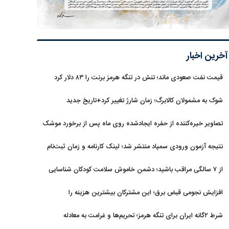
آخرین اخبار
قیمت نفت صعودی ماند؛ تنش در تنگه هرمز برنت را ۸۳ دلار کرد
شوک به مشمولان کالابرگ؛ زمان شارژ تغییر کرد+تاریخ جدید
تصاویر خیره‌کننده از حفره ایجادشده روی ماه پس از برخورد موشک
فالکون ۹
نتیجه آزمون ورودی سمپاد منتشر شد؛ لینک کارنامه و زمان ثبت‌نام
از ۷ سالگی مراقب باشید؛ دشمن خاموش سلامت کودکان شناسایی
شد
افزایش نجومی قبض برق؛ این مشترکان بیشترین هزینه را
می‌پردازند
شرط ۲گانه ایران برای تنگه هرمز؛ تحریم‌ها و غرامت به معادله