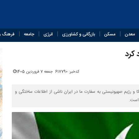
معدن
مسکن
بازرگانی و کشاورزی
انرژی
جامعه
فرهنگ و
 کرد
کدخبر: 617790
جمعه 7 فروردین 1405
 و رژیم صهیونیستی به سفارت ما در ایران ناشی از اطلاعات ساختگی و
 است.