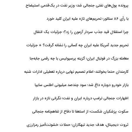
برگشتند
پرونده پول‌های نفتی جنجالی شد؛ وزیر نفت در یک‌قدمی استیضاح
با رأی ۸۶ سناتور؛ تحریم‌های تازه علیه ایران کلید خورد
چرا استقلال قید جذب سردار آزمون را زد؟؛ جزئیات یک انتقال
منتفی
تحریم جدید آمریکا علیه ایران چه کسانی را نشانه گرفت؟ + جزئیات
معامله بزرگ در فوتبال ایران؛ گزینه پرسپولیس با چه رقمی جابه‌جا
شد؟
کارمندان حتما بخوانند؛ اعلام تصمیم نهایی درباره تعطیلی ادارات شنبه
بازار خودرو دوباره داغ شد؛ سود چندصد میلیونی اطلس سایپا
اظهارات جنجالی ترامپ درباره ایران و نفت؛ نگرانی تازه در بازار
انرژی
سکوت پزشکیان شکست؛ از استعفا تا دفاع از تفاهم‌نامه جنجالی
ثروت دیجیتال، هدف جدید تبهکاران؛ حملات خشونت‌آمیز رمزارزی