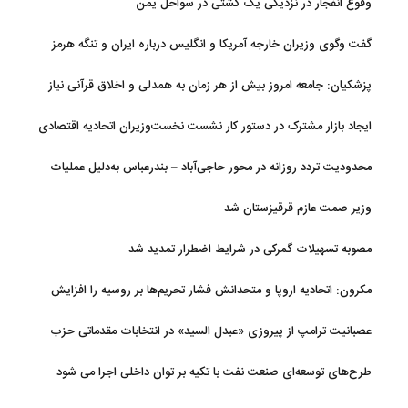
وقوع انفجار در نزدیکی یک کشتی در سواحل یمن
گفت وگوی وزیران خارجه آمریکا و انگلیس درباره ایران و تنگه هرمز
پزشکیان: جامعه امروز بیش از هر زمان به همدلی و اخلاق قرآنی نیاز
دارد
ایجاد بازار مشترک در دستور کار نشست نخست‌وزیران اتحادیه اقتصادی
اوراسیا
محدودیت تردد روزانه در محور حاجی‌آباد – بندرعباس به‌دلیل عملیات
جاده‌ای
وزیر صمت عازم قرقیزستان شد
مصوبه تسهیلات گمرکی در شرایط اضطرار تمدید شد
مکرون: اتحادیه اروپا و متحدانش فشار تحریم‌ها بر روسیه را افزایش
خواهند داد
عصبانیت ترامپ از پیروزی «عبدل السید» در انتخابات مقدماتی حزب
دموکرات در میشیگان
طرح‌های توسعه‌ای صنعت نفت با تکیه بر توان داخلی اجرا می شود