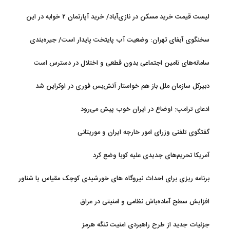
رئیسه مجلس: بیانیه‌ای شامل تصحیح مسیر تردد دریایی در تنگه، در
لیست قیمت خرید مسکن در نازی‌آباد/ خرید آپارتمان ۲ خوابه در این
آستانه نهایی شدن است
منطقه چقدر سرمایه نیاز دارد؟ + جدول مردادماه ۱۴۰۵
سخنگوی آبفای تهران: وضعیت آب پایتخت پایدار است/ جیره‌بندی
نداریم
سامانه‌های تامین اجتماعی بدون قطعی و اختلال در دسترس است
دبیرکل سازمان ملل باز هم خواستار آتش‌بس فوری در اوکراین شد
ادعای ترامپ: اوضاع در ایران خوب پیش می‌رود
گفتگوی تلفنی وزرای امور خارجه ایران و موریتانی
آمریکا تحریم‌های جدیدی علیه کوبا وضع کرد
برنامه ریزی برای احداث نیروگاه های خورشیدی کوچک مقیاس یا شناور
روی آب در مازندران
افزایش سطح آماده‌باش نظامی و امنیتی در عراق
جزئیات جدید از طرح راهبردی امنیت تنگه هرمز