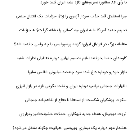
با رأی ۸۶ سناتور؛ تحریم‌های تازه علیه ایران کلید خورد
چرا استقلال قید جذب سردار آزمون را زد؟؛ جزئیات یک انتقال منتفی
تحریم جدید آمریکا علیه ایران چه کسانی را نشانه گرفت؟ + جزئیات
معامله بزرگ در فوتبال ایران؛ گزینه پرسپولیس با چه رقمی جابه‌جا شد؟
کارمندان حتما بخوانند؛ اعلام تصمیم نهایی درباره تعطیلی ادارات شنبه
بازار خودرو دوباره داغ شد؛ سود چندصد میلیونی اطلس سایپا
اظهارات جنجالی ترامپ درباره ایران و نفت؛ نگرانی تازه در بازار انرژی
سکوت پزشکیان شکست؛ از استعفا تا دفاع از تفاهم‌نامه جنجالی
ثروت دیجیتال، هدف جدید تبهکاران؛ حملات خشونت‌آمیز رمزارزی
افزایش یافت
هشدار مهم درباره یک بیماری ویروسی؛ هپاتیت چگونه منتقل می‌شود؟