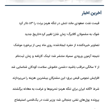
آخرین اخبار
قیمت نفت صعودی ماند؛ تنش در تنگه هرمز برنت را ۸۳ دلار کرد
شوک به مشمولان کالابرگ؛ زمان شارژ تغییر کرد+تاریخ جدید
تصاویر خیره‌کننده از حفره ایجادشده روی ماه پس از برخورد موشک
فالکون ۹
نتیجه آزمون ورودی سمپاد منتشر شد؛ لینک کارنامه و زمان ثبت‌نام
از ۷ سالگی مراقب باشید؛ دشمن خاموش سلامت کودکان شناسایی شد
افزایش نجومی قبض برق؛ این مشترکان بیشترین هزینه را می‌پردازند
شرط ۲گانه ایران برای تنگه هرمز؛ تحریم‌ها و غرامت به معادله برگشتند
پرونده پول‌های نفتی جنجالی شد؛ وزیر نفت در یک‌قدمی استیضاح