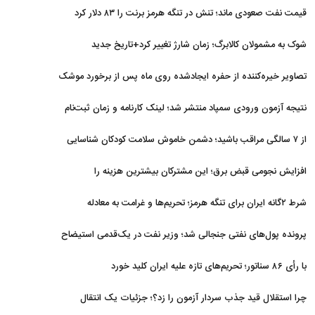
قیمت نفت صعودی ماند؛ تنش در تنگه هرمز برنت را ۸۳ دلار کرد
شوک به مشمولان کالابرگ؛ زمان شارژ تغییر کرد+تاریخ جدید
تصاویر خیره‌کننده از حفره ایجادشده روی ماه پس از برخورد موشک
فالکون ۹
نتیجه آزمون ورودی سمپاد منتشر شد؛ لینک کارنامه و زمان ثبت‌نام
از ۷ سالگی مراقب باشید؛ دشمن خاموش سلامت کودکان شناسایی
شد
افزایش نجومی قبض برق؛ این مشترکان بیشترین هزینه را
می‌پردازند
شرط ۲گانه ایران برای تنگه هرمز؛ تحریم‌ها و غرامت به معادله
برگشتند
پرونده پول‌های نفتی جنجالی شد؛ وزیر نفت در یک‌قدمی استیضاح
با رأی ۸۶ سناتور؛ تحریم‌های تازه علیه ایران کلید خورد
چرا استقلال قید جذب سردار آزمون را زد؟؛ جزئیات یک انتقال