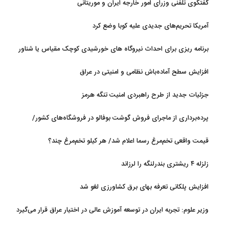
گفتگوی تلفنی وزرای امور خارجه ایران و موریتانی
آمریکا تحریم‌های جدیدی علیه کوبا وضع کرد
برنامه ریزی برای احداث نیروگاه های خورشیدی کوچک مقیاس یا شناور
روی آب در مازندران
افزایش سطح آماده‌باش نظامی و امنیتی در عراق
جزئیات جدید از طرح راهبردی امنیت تنگه هرمز
پرده‌برداری از ماجرای فروش گوشت بوفالو در فروشگاه‌های کشور/
گوشت بوفالو از کجا وارد می‌شود؟/ هر کیلو بوفالو با چه قیمتی به فروش
قیمت واقعی تخم‌مرغ رسما اعلام شد/ هر کیلو تخم‌مرغ چند؟
می‌رود؟
زلزله ۴ ریشتری بندرلنگه را لرزاند
افزایش پلکانی تعرفه بهای برق کشاورزی لغو شد
وزیر علوم: تجربه ایران در توسعه آموزش عالی در اختیار عراق قرار می‌گیرد