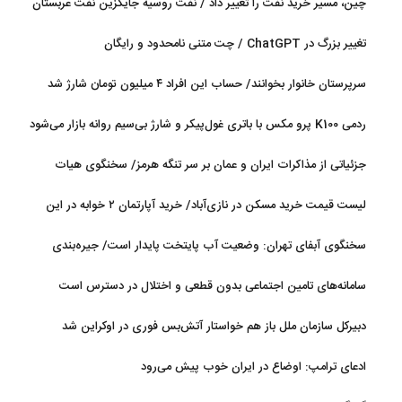
چین، مسیر خرید نفت را تغییر داد / نفت روسیه جایگزین نفت عربستان
شد
تغییر بزرگ در ChatGPT / چت متنی نامحدود و رایگان
سرپرستان خانوار بخوانند/ حساب این افراد ۴ میلیون تومان شارژ شد
ردمی K100 پرو مکس با باتری غول‌پیکر و شارژ بی‌سیم روانه بازار می‌شود
جزئیاتی از مذاکرات ایران و عمان بر سر تنگه هرمز/ سخنگوی هیات
رئیسه مجلس: بیانیه‌ای شامل تصحیح مسیر تردد دریایی در تنگه، در
لیست قیمت خرید مسکن در نازی‌آباد/ خرید آپارتمان ۲ خوابه در این
آستانه نهایی شدن است
منطقه چقدر سرمایه نیاز دارد؟ + جدول مردادماه ۱۴۰۵
سخنگوی آبفای تهران: وضعیت آب پایتخت پایدار است/ جیره‌بندی
نداریم
سامانه‌های تامین اجتماعی بدون قطعی و اختلال در دسترس است
دبیرکل سازمان ملل باز هم خواستار آتش‌بس فوری در اوکراین شد
ادعای ترامپ: اوضاع در ایران خوب پیش می‌رود