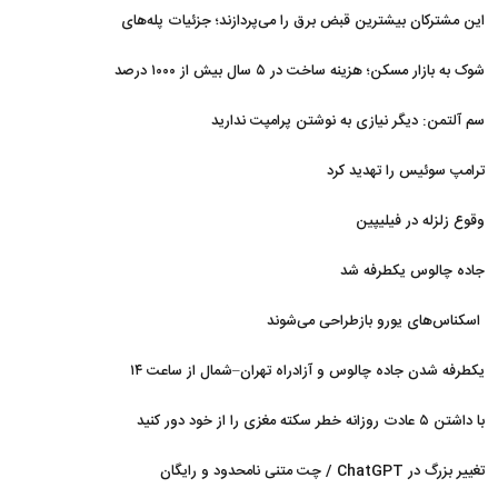
غافلگیر کردند
این مشترکان بیشترین قبض برق را می‌پردازند؛ جزئیات پله‌های
جدید مصرف
شوک به بازار مسکن؛ هزینه ساخت در ۵ سال بیش از ۱۰۰۰ درصد
جهش کرد
سم آلتمن: دیگر نیازی به نوشتن پرامپت ندارید
ترامپ سوئیس را تهدید کرد
وقوع زلزله در فیلیپین
جاده چالوس یکطرفه شد
اسکناس‌های یورو بازطراحی می‌شوند
یکطرفه شدن جاده چالوس و آزادراه تهران–شمال از ساعت ۱۴
با داشتن ۵ عادت روزانه خطر سکته مغزی را از خود دور کنید
تغییر بزرگ در ChatGPT / چت متنی نامحدود و رایگان