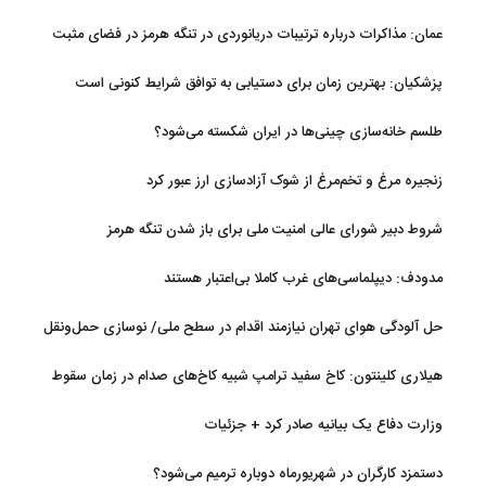
عمان: مذاکرات درباره ترتیبات دریانوردی در تنگه هرمز در فضای مثبت
جریان دارد
پزشکیان‌: بهترین زمان برای دستیابی به توافق شرایط کنونی است
طلسم خانه‌سازی چینی‌ها در ایران شکسته می‌شود؟
زنجیره مرغ و تخم‌مرغ از شوک آزادسازی ارز عبور کرد
شروط دبیر شورای عالی امنیت ملی برای باز شدن تنگه هرمز
مدودف: دیپلماسی‌های غرب کاملا بی‌اعتبار هستند
حل آلودگی هوای تهران نیازمند اقدام در سطح ملی/ نوسازی حمل‌ونقل
و کنترل بارگذاری‌هادراولویت
هیلاری کلینتون: کاخ سفید ترامپ شبیه کاخ‌های صدام در زمان سقوط
است
وزارت دفاع یک بیانیه صادر کرد + جزئیات
دستمزد کارگران در شهریورماه دوباره ترمیم می‌شود؟