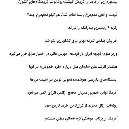
پرده‌برداری از ماجرای فروش گوشت بوفالو در فروشگاه‌های کشور/
گوشت بوفالو از کجا وارد می‌شود؟/ هر کیلو بوفالو با چه قیمتی به فروش
قیمت واقعی تخم‌مرغ رسما اعلام شد/ هر کیلو تخم‌مرغ چند؟
می‌رود؟
زلزله ۴ ریشتری بندرلنگه را لرزاند
افزایش پلکانی تعرفه بهای برق کشاورزی لغو شد
وزیر علوم: تجربه ایران در توسعه آموزش عالی در اختیار عراق قرار می‌گیرد
هشدار کارشناسان سازمان ملل درباره «غزه‌ خاموش» در کوبا
ایستگاه‌های بازرسی هوشمند؛ تحولی نوین در امنیت مرزها
آمریکا اوایل شهریور میزبان مجمع آژانس انرژی اتمی می‌شود
رونمایی رئال مادرید از گران‌ترین خرید تاریخ خود
آمریکا: از پرتاب موشکی کره شمالی مطلع هستیم