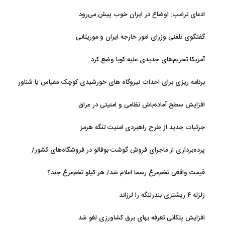
ادعای ترامپ: اوضاع در ایران خوب پیش می‌رود
گفتگوی تلفنی وزرای امور خارجه ایران و موریتانی
آمریکا تحریم‌های جدیدی علیه کوبا وضع کرد
برنامه ریزی برای احداث نیروگاه های خورشیدی کوچک مقیاس یا شناور
روی آب در مازندران
افزایش سطح آماده‌باش نظامی و امنیتی در عراق
جزئیات جدید از طرح راهبردی امنیت تنگه هرمز
پرده‌برداری از ماجرای فروش گوشت بوفالو در فروشگاه‌های کشور/
گوشت بوفالو از کجا وارد می‌شود؟/ هر کیلو بوفالو با چه قیمتی به فروش
قیمت واقعی تخم‌مرغ رسما اعلام شد/ هر کیلو تخم‌مرغ چند؟
می‌رود؟
زلزله ۴ ریشتری بندرلنگه را لرزاند
افزایش پلکانی تعرفه بهای برق کشاورزی لغو شد