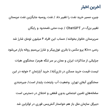
آخرین اخبار
چین، مسیر خرید نفت را تغییر داد / نفت روسیه جایگزین نفت عربستان
شد
تغییر بزرگ در ChatGPT / چت متنی نامحدود و رایگان
سرپرستان خانوار بخوانند/ حساب این افراد ۴ میلیون تومان شارژ شد
ردمی K100 پرو مکس با باتری غول‌پیکر و شارژ بی‌سیم روانه بازار می‌شود
جزئیاتی از مذاکرات ایران و عمان بر سر تنگه هرمز/ سخنگوی هیات
رئیسه مجلس: بیانیه‌ای شامل تصحیح مسیر تردد دریایی در تنگه، در
لیست قیمت خرید مسکن در نازی‌آباد/ خرید آپارتمان ۲ خوابه در این
آستانه نهایی شدن است
منطقه چقدر سرمایه نیاز دارد؟ + جدول مردادماه ۱۴۰۵
سخنگوی آبفای تهران: وضعیت آب پایتخت پایدار است/ جیره‌بندی
نداریم
سامانه‌های تامین اجتماعی بدون قطعی و اختلال در دسترس است
دبیرکل سازمان ملل باز هم خواستار آتش‌بس فوری در اوکراین شد