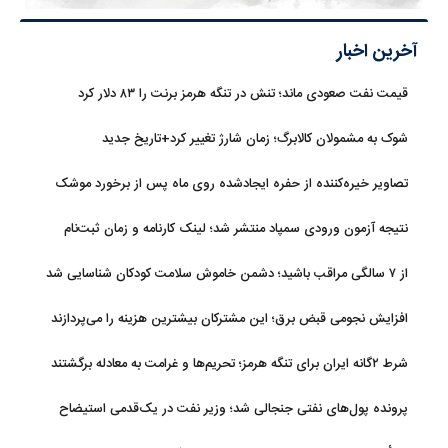
آخرین اخبار
قیمت نفت صعودی ماند؛ تنش در تنگه هرمز برنت را ۸۳ دلار کرد
شوک به مشمولان کالابرگ؛ زمان شارژ تغییر کرد+تاریخ جدید
تصاویر خیره‌کننده از حفره ایجادشده روی ماه پس از برخورد موشک
فالکون ۹
نتیجه آزمون ورودی سمپاد منتشر شد؛ لینک کارنامه و زمان ثبت‌نام
از ۷ سالگی مراقب باشید؛ دشمن خاموش سلامت کودکان شناسایی شد
افزایش نجومی قبض برق؛ این مشترکان بیشترین هزینه را می‌پردازند
شرط ۲گانه ایران برای تنگه هرمز؛ تحریم‌ها و غرامت به معادله برگشتند
پرونده پول‌های نفتی جنجالی شد؛ وزیر نفت در یک‌قدمی استیضاح