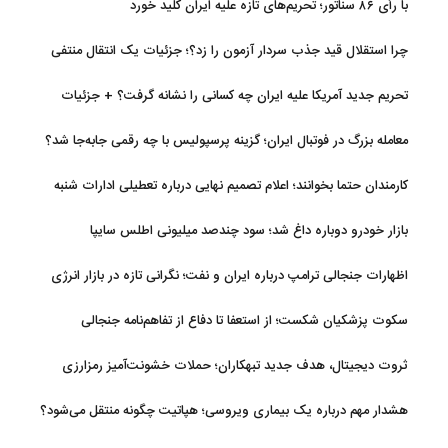
با رأی ۸۶ سناتور؛ تحریم‌های تازه علیه ایران کلید خورد
چرا استقلال قید جذب سردار آزمون را زد؟؛ جزئیات یک انتقال منتفی
تحریم جدید آمریکا علیه ایران چه کسانی را نشانه گرفت؟ + جزئیات
معامله بزرگ در فوتبال ایران؛ گزینه پرسپولیس با چه رقمی جابه‌جا شد؟
کارمندان حتما بخوانند؛ اعلام تصمیم نهایی درباره تعطیلی ادارات شنبه
بازار خودرو دوباره داغ شد؛ سود چندصد میلیونی اطلس سایپا
اظهارات جنجالی ترامپ درباره ایران و نفت؛ نگرانی تازه در بازار انرژی
سکوت پزشکیان شکست؛ از استعفا تا دفاع از تفاهم‌نامه جنجالی
ثروت دیجیتال، هدف جدید تبهکاران؛ حملات خشونت‌آمیز رمزارزی
افزایش یافت
هشدار مهم درباره یک بیماری ویروسی؛ هپاتیت چگونه منتقل می‌شود؟