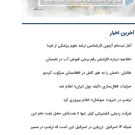
آخرین اخبار
آغاز ثبت‌نام‌ آزمون کارشناسی ارشد علوم پزشکی از فردا
اطلاعیه درباره افزایش رقم برخی قبوض آب در تابستان
طالبان: داعش را به طور کامل در افغانستان سرکوب کردیم
جزئیات فعال‌سازی «کیف پول ایران» اعلام شد
ترامپ در «تروث سوشال» اعلام پیروزی کرد
شرکت ردیابی کشتیرانی کپلر: تنها ۶ نفت‌کش حامل نفت خام این
هفته از تنگه هرمز خارج شدند
شبکه ۱۴ اسرائیل: ارزیابی در اسرائیل این است که ترامپ در مسیر