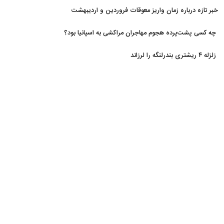
خبر تازه درباره زمان واریز معوقات فروردین و اردیبهشت
بازنشستگان تامین اجتماعی
چه کسی پشت‌پرده هجوم مهاجران مراکشی به اسپانیا بود؟
زلزله ۴ ریشتری بندرلنگه را لرزاند