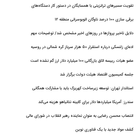
تقویت مسیرهای ترانزیتی با همسایگان در دستور کار دستگاه‌های
اجرایی کشور
برقی سازی ۱۰۰ درصد ناوگان اتوبوسرانی منطقه ۱۲
دلایل تاخیر پروازها در روزهای اخیر مشخص شد/ توضیحات مهم
هواپیمایی کشوری
ادعای زلنسکی درباره استقرار ۵۰ هزار سرباز کره شمالی در روسیه
عضو هیات رییسه اتاق بازرگانی:۱۰۰ میلیارد دلار ارز گم نشده است
جلسه کمیسیون اقتصاد هیئت دولت برگزار شد
استاندار تهران: توسعه زیرساخت‌ کهریزک باید با مشارکت همگانی
پیگیری شود
سندرز: آمریکا میلیاردها دلار برای کابینه نتانیاهو هزینه می‌کند
انتصاب محسن رضایی به عنوان نماینده رهبر انقلاب در شورای عالی
امنیت ملی
کشف مواد جدید با یک فناوری نوین