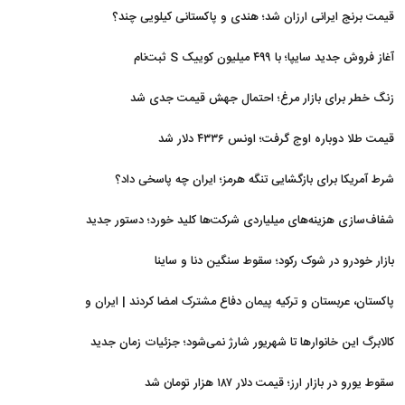
قیمت برنج ایرانی ارزان شد؛ هندی و پاکستانی کیلویی چند؟
آغاز فروش جدید سایپا؛ با ۴۹۹ میلیون کوییک S ثبت‌نام
کنید+جزئیات
زنگ خطر برای بازار مرغ؛ احتمال جهش قیمت جدی شد
قیمت طلا دوباره اوج گرفت؛ اونس ۴۳۳۶ دلار شد
شرط آمریکا برای بازگشایی تنگه هرمز؛ ایران چه پاسخی داد؟
شفاف‌سازی هزینه‌های میلیاردی شرکت‌ها کلید خورد؛ دستور جدید
سازمان بورس
بازار خودرو در شوک رکود؛ سقوط سنگین دنا و ساینا
پاکستان، عربستان و ترکیه پیمان دفاع مشترک امضا کردند | ایران و
اسرائیل در سایه پیمان جدید منطقه‌ای
کالابرگ این خانوارها تا شهریور شارژ نمی‌شود؛ جزئیات زمان جدید
سقوط یورو در بازار ارز؛ قیمت دلار ۱۸۷ هزار تومان شد