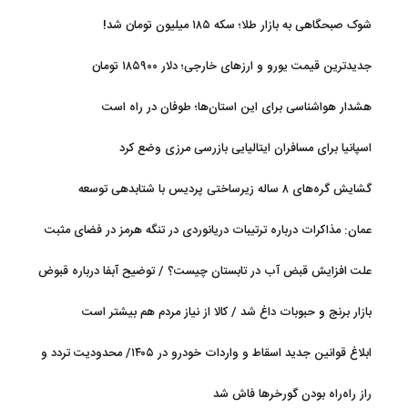
شوک صبحگاهی به بازار طلا؛ سکه ۱۸۵ میلیون تومان شد!
جدیدترین قیمت یورو و ارزهای خارجی؛ دلار ۱۸۵۹۰۰ تومان
هشدار هواشناسی برای این استان‌ها؛ طوفان در راه است
اسپانیا برای مسافران ایتالیایی بازرسی مرزی وضع کرد
گشایش گره‌های ۸ ساله زیرساختی پردیس با شتابدهی توسعه
عمان: مذاکرات درباره ترتیبات دریانوردی در تنگه هرمز در فضای مثبت
جریان دارد
علت افزایش قبض آب در تابستان چیست؟ / توضیح آبفا درباره قبوض
آب
بازار برنج و حبوبات داغ شد / کالا از نیاز مردم هم بیشتر است
ابلاغ قوانین جدید اسقاط و واردات خودرو در ۱۴۰۵/ محدودیت تردد و
سوخت‌رسانی به فرسوده‌ها
راز راه‌راه بودن گورخرها فاش شد