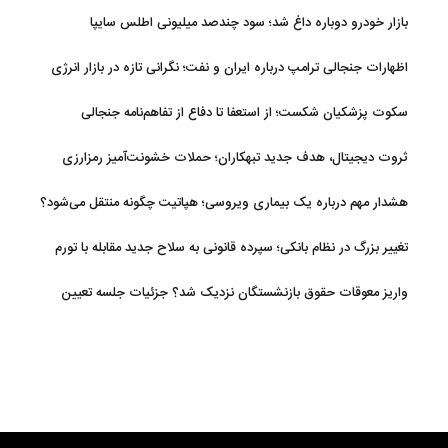
بازار خودرو دوباره داغ شد؛ سود چندصد میلیونی اطلس سایپا
اظهارات جنجالی ترامپ درباره ایران و نفت؛ نگرانی تازه در بازار انرژی
سکوت پزشکیان شکست؛ از استعفا تا دفاع از تفاهم‌نامه جنجالی
ثروت دیجیتال، هدف جدید تبهکاران؛ حملات خشونت‌آمیز رمزارزی
افزایش یافت
هشدار مهم درباره یک بیماری ویروسی؛ هپاتیت چگونه منتقل می‌شود؟
تغییر بزرگ در نظام بانکی؛ سپرده قانونی به سلاح جدید مقابله با تورم
تبدیل شد
واریز معوقات حقوق بازنشستگان نزدیک شد؟ جزئیات جلسه تعیین
تکلیف مطالبات