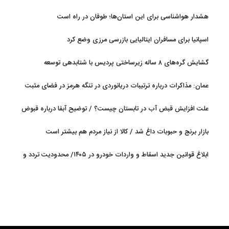
هشدار هواشناسی برای این استان‌ها؛ طوفان در راه است
اسپانیا برای مسافران ایتالیایی بازرسی مرزی وضع کرد
گشایش گره‌های ۸ ساله زیرساختی پردیس با شتابدهی توسعه
عمان: مذاکرات درباره ترتیبات دریانوردی در تنگه هرمز در فضای مثبت
جریان دارد
علت افزایش قبض آب در تابستان چیست؟ / توضیح آبفا درباره قبوض
آب
بازار برنج و حبوبات داغ شد / کالا از نیاز مردم هم بیشتر است
ابلاغ قوانین جدید اسقاط و واردات خودرو در ۱۴۰۵/ محدودیت تردد و
سوخت‌رسانی به فرسوده‌ها