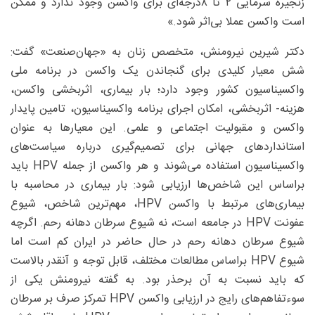
زنجیره سرمایی ۲ تا ۸درجه‌ای برای واکسن وجود ندارد و ممکن
است واکسن عملا بی‌اثر شود.»
دکتر شیرین نیرومنش، متخصص زنان به «جهان‌صنعت» گفت:
شش معیار کلیدی برای گنجاندن یک واکسن در برنامه ملی
واکسیناسیون کشور وجود دارد؛ بار بیماری، اثربخشی واکسن،
هزینه- اثربخشی، امکان اجرای برنامه واکسیناسیون، تامین پایدار
واکسن و مقبولیت اجتماعی و علمی. این معیارها به‌ عنوان
استانداردهای جهانی برای تصمیم‌گیری درباره سیاست‌های
واکسیناسیون استفاده می‌شوند و هر واکسن از جمله HPV باید
براساس این شاخص‌ها ارزیابی شود: بار بیماری در محاسبه با
بیماری‌‌های مرتبط با واکسن HPV، مهم‌ترین شاخص، شیوع
عفونت HPV در جامعه است، نه شیوع سرطان دهانه رحم. اگرچه
شیوع سرطان دهانه رحم در حال حاضر در ایران کم است اما
شیوع HPV براساس مطالعات مختلف، قابل توجه و آنقدر بالاست
که باید نسبت به آن برحذر بود. به گفته نیرومنش یکی از
سوءتفاهم‌های رایج در ارزیابی واکسن HPV تمرکز صرف بر سرطان