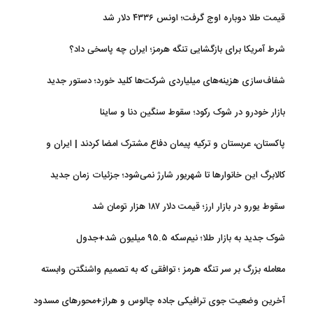
قیمت طلا دوباره اوج گرفت؛ اونس ۴۳۳۶ دلار شد
شرط آمریکا برای بازگشایی تنگه هرمز؛ ایران چه پاسخی داد؟
شفاف‌سازی هزینه‌های میلیاردی شرکت‌ها کلید خورد؛ دستور جدید
سازمان بورس
بازار خودرو در شوک رکود؛ سقوط سنگین دنا و ساینا
پاکستان، عربستان و ترکیه پیمان دفاع مشترک امضا کردند | ایران و
اسرائیل در سایه پیمان جدید منطقه‌ای
کالابرگ این خانوارها تا شهریور شارژ نمی‌شود؛ جزئیات زمان جدید
سقوط یورو در بازار ارز؛ قیمت دلار ۱۸۷ هزار تومان شد
شوک جدید به بازار طلا؛ نیم‌سکه ۹۵.۵ میلیون شد+جدول
معامله بزرگ بر سر تنگه هرمز ؛ توافقی که به تصمیم واشنگتن وابسته
است
آخرین وضعیت جوی ترافیکی جاده چالوس و هراز+محورهای مسدود