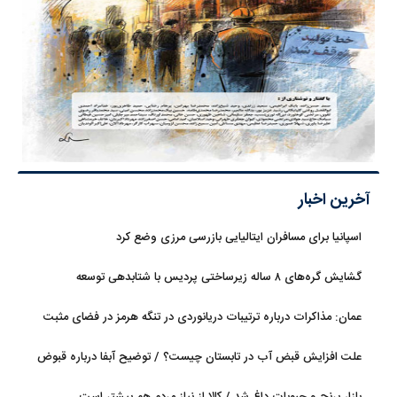
آخرین اخبار
اسپانیا برای مسافران ایتالیایی بازرسی مرزی وضع کرد
گشایش گره‌های ۸ ساله زیرساختی پردیس با شتابدهی توسعه
عمان: مذاکرات درباره ترتیبات دریانوردی در تنگه هرمز در فضای مثبت
جریان دارد
علت افزایش قبض آب در تابستان چیست؟ / توضیح آبفا درباره قبوض
آب
بازار برنج و حبوبات داغ شد / کالا از نیاز مردم هم بیشتر است