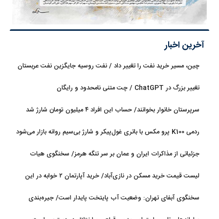
آخرین اخبار
چین، مسیر خرید نفت را تغییر داد / نفت روسیه جایگزین نفت عربستان
شد
تغییر بزرگ در ChatGPT / چت متنی نامحدود و رایگان
سرپرستان خانوار بخوانند/ حساب این افراد ۴ میلیون تومان شارژ شد
ردمی K100 پرو مکس با باتری غول‌پیکر و شارژ بی‌سیم روانه بازار می‌شود
جزئیاتی از مذاکرات ایران و عمان بر سر تنگه هرمز/ سخنگوی هیات
رئیسه مجلس: بیانیه‌ای شامل تصحیح مسیر تردد دریایی در تنگه، در
لیست قیمت خرید مسکن در نازی‌آباد/ خرید آپارتمان ۲ خوابه در این
آستانه نهایی شدن است
منطقه چقدر سرمایه نیاز دارد؟ + جدول مردادماه ۱۴۰۵
سخنگوی آبفای تهران: وضعیت آب پایتخت پایدار است/ جیره‌بندی
نداریم