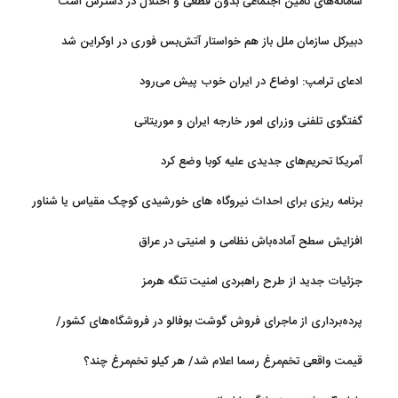
سامانه‌های تامین اجتماعی بدون قطعی و اختلال در دسترس است
دبیرکل سازمان ملل باز هم خواستار آتش‌بس فوری در اوکراین شد
ادعای ترامپ: اوضاع در ایران خوب پیش می‌رود
گفتگوی تلفنی وزرای امور خارجه ایران و موریتانی
آمریکا تحریم‌های جدیدی علیه کوبا وضع کرد
برنامه ریزی برای احداث نیروگاه های خورشیدی کوچک مقیاس یا شناور
روی آب در مازندران
افزایش سطح آماده‌باش نظامی و امنیتی در عراق
جزئیات جدید از طرح راهبردی امنیت تنگه هرمز
پرده‌برداری از ماجرای فروش گوشت بوفالو در فروشگاه‌های کشور/
گوشت بوفالو از کجا وارد می‌شود؟/ هر کیلو بوفالو با چه قیمتی به فروش
قیمت واقعی تخم‌مرغ رسما اعلام شد/ هر کیلو تخم‌مرغ چند؟
می‌رود؟