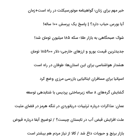
خبر مهم برای زنان؛ گواهینامه موتورسیکلت در راه است+زمان
آیا بورس حباب دارد؟ | پاسخ یک پرسش ۱۰۰ ساله!
شوک صبحگاهی به بازار طلا؛ سکه ۱۸۵ میلیون تومان شد!
جدیدترین قیمت یورو و ارزهای خارجی؛ دلار ۱۸۵۹۰۰ تومان
هشدار هواشناسی برای این استان‌ها؛ طوفان در راه است
اسپانیا برای مسافران ایتالیایی بازرسی مرزی وضع کرد
گشایش گره‌های ۸ ساله زیرساختی پردیس با شتابدهی توسعه
عمان: مذاکرات درباره ترتیبات دریانوردی در تنگه هرمز در فضای مثبت
جریان دارد
علت افزایش قبض آب در تابستان چیست؟ / توضیح آبفا درباره قبوض
آب
بازار برنج و حبوبات داغ شد / کالا از نیاز مردم هم بیشتر است