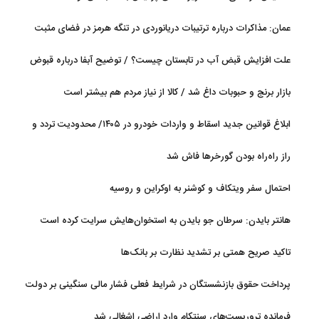
عمان: مذاکرات درباره ترتیبات دریانوردی در تنگه هرمز در فضای مثبت
جریان دارد
علت افزایش قبض آب در تابستان چیست؟ / توضیح آبفا درباره قبوض
آب
بازار برنج و حبوبات داغ شد / کالا از نیاز مردم هم بیشتر است
ابلاغ قوانین جدید اسقاط و واردات خودرو در ۱۴۰۵/ محدودیت تردد و
سوخت‌رسانی به فرسوده‌ها
راز راه‌راه بودن گورخرها فاش شد
احتمال سفر ویتکاف و کوشنر به اوکراین و روسیه
هانتر بایدن: سرطان جو بایدن به استخوان‌هایش سرایت کرده است
تاکید صریح همتی بر تشدید نظارت بر بانک‌ها
پرداخت حقوق بازنشستگان در شرایط فعلی فشار مالی سنگینی بر دولت
دارد
فرمانده تروریست‌های سنتکام وارد اراضی اشغالی شد