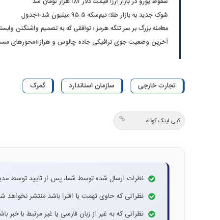
سقوط یورو در بازار ارز؛ قیمت دلار ۱۸۷ هزار تومان شد
شوک جدید به بازار طلا؛ نیم‌سکه ۹۵.۵ میلیون شد+جدول
معامله بزرگ بر سر تنگه هرمز ؛ توافقی که به تصمیم واشنگتن وابس
آخرین وضعیت جوی ترافیکی جاده چالوس و هراز+محورهای مسد
تجارت خارجی
سازمان استاندارد
گمرک
کپی لینک کوتاه
نظرات ارسال شده توسط شما، پس از تایید توسط مدی
نظراتی که حاوی تهمت یا افترا باشد منتشر نخواهد شد
نظراتی که به غیر از زبان فارسی یا غیر مرتبط با خبر ب