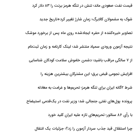
قیمت نفت صعودی ماند؛ تنش در تنگه هرمز برنت را ۸۳ دلار کرد
شوک به مشمولان کالابرگ؛ زمان شارژ تغییر کرد+تاریخ جدید
تصاویر خیره‌کننده از حفره ایجادشده روی ماه پس از برخورد موشک
فالکون ۹
نتیجه آزمون ورودی سمپاد منتشر شد؛ لینک کارنامه و زمان ثبت‌نام
از ۷ سالگی مراقب باشید؛ دشمن خاموش سلامت کودکان شناسایی
شد
افزایش نجومی قبض برق؛ این مشترکان بیشترین هزینه را
می‌پردازند
شرط ۲گانه ایران برای تنگه هرمز؛ تحریم‌ها و غرامت به معادله
برگشتند
پرونده پول‌های نفتی جنجالی شد؛ وزیر نفت در یک‌قدمی استیضاح
با رأی ۸۶ سناتور؛ تحریم‌های تازه علیه ایران کلید خورد
چرا استقلال قید جذب سردار آزمون را زد؟؛ جزئیات یک انتقال