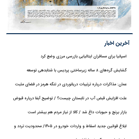
آخرین اخبار
اسپانیا برای مسافران ایتالیایی بازرسی مرزی وضع کرد
گشایش گره‌های ۸ ساله زیرساختی پردیس با شتابدهی توسعه
عمان: مذاکرات درباره ترتیبات دریانوردی در تنگه هرمز در فضای مثبت
جریان دارد
علت افزایش قبض آب در تابستان چیست؟ / توضیح آبفا درباره قبوض
آب
بازار برنج و حبوبات داغ شد / کالا از نیاز مردم هم بیشتر است
ابلاغ قوانین جدید اسقاط و واردات خودرو در ۱۴۰۵/ محدودیت تردد و
سوخت‌رسانی به فرسوده‌ها