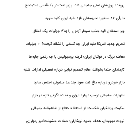
برگشتند
پرونده پول‌های نفتی جنجالی شد؛ وزیر نفت در یک‌قدمی استیضاح
با رأی ۸۶ سناتور؛ تحریم‌های تازه علیه ایران کلید خورد
چرا استقلال قید جذب سردار آزمون را زد؟؛ جزئیات یک انتقال
منتفی
تحریم جدید آمریکا علیه ایران چه کسانی را نشانه گرفت؟ + جزئیات
معامله بزرگ در فوتبال ایران؛ گزینه پرسپولیس با چه رقمی جابه‌جا
شد؟
کارمندان حتما بخوانند؛ اعلام تصمیم نهایی درباره تعطیلی ادارات شنبه
بازار خودرو دوباره داغ شد؛ سود چندصد میلیونی اطلس سایپا
اظهارات جنجالی ترامپ درباره ایران و نفت؛ نگرانی تازه در بازار
انرژی
سکوت پزشکیان شکست؛ از استعفا تا دفاع از تفاهم‌نامه جنجالی
ثروت دیجیتال، هدف جدید تبهکاران؛ حملات خشونت‌آمیز رمزارزی