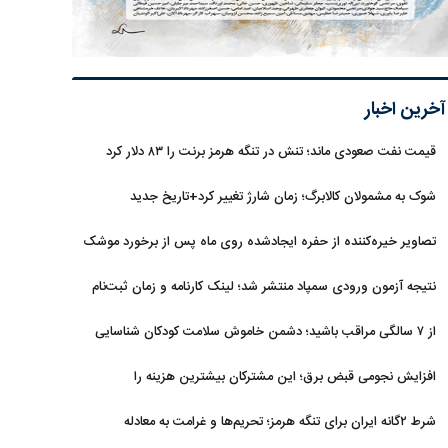
آخرین اخبار
قیمت نفت صعودی ماند؛ تنش در تنگه هرمز برنت را ۸۳ دلار کرد
شوک به مشمولان کالابرگ؛ زمان شارژ تغییر کرد+تاریخ جدید
تصاویر خیره‌کننده از حفره ایجادشده روی ماه پس از برخورد موشک
فالکون ۹
نتیجه آزمون ورودی سمپاد منتشر شد؛ لینک کارنامه و زمان ثبت‌نام
از ۷ سالگی مراقب باشید؛ دشمن خاموش سلامت کودکان شناسایی
شد
افزایش نجومی قبض برق؛ این مشترکان بیشترین هزینه را
می‌پردازند
شرط ۲گانه ایران برای تنگه هرمز؛ تحریم‌ها و غرامت به معادله