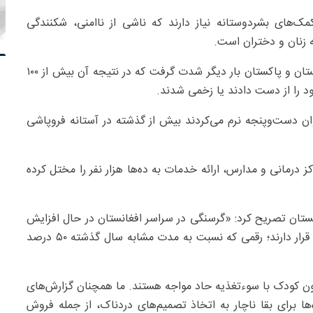
ک‌های بشردوستانه نیاز دارند که ناشی از ناامنی، شکنندگی
 زنان و دختران است.
به گفته ووسورنو، در اواخر ماه فوریه، درگیری‌ها میان افغانستان و پاکستان بار دیگر شدت گرفت که در نتیجه آن بیش از ۱۰۰
ود را از دست دادند یا زخمی شدند.
اوان دست‌وپنجه نرم می‌کردند بیش از گذشته در آستانه فروپاشی
درمانی و مدارس، ارائه خدمات به ده‌ها هزار نفر را مختل کرده
ستان تصریح کرد: «گرسنگی در سراسر افغانستان در حال افزایش
است. حدود ۴.۷ میلیون نفر در معرض ناامنی شدید غذایی قرار دارند؛ رقمی که نسبت به مدت مشابه سال گذشته ۵۰ درصد
 سازمان ملل هشدار داد: «همچنین حدود ۳.۷ میلیون کودک با سوءتغذیه حاد مواجه هستند. ما همچنان گزارش‌های
ه‌ها برای بقا ناچار به اتخاذ تصمیم‌های دردناک، از جمله فروش