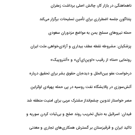
ضرورت امروز کشور است
ناهماهنگی در بازار کار، چالش اصلی برداشت زعفران
پنتاگون جلسه اضطراری برای تأمین تسلیحات برگزار می‌کند
حمله نیروهای مسلح یمن به مواضع مزدوران سعودی
پزشکیان: مشروطه نقطه عطف بیداری و آزادی‌خواهی ملت ایران
بود
رونمایی «متا» از رقیب «اوپن‌ای‌آی» و «آنتروپیک»
درخواست عفو بین‌الملل و دیده‌بان حقوق بشر برای تحقیق درباره
حمله به خبرنگاران در لبنان
آتش‌سوزی در پالایشگاه نفت روسیه در پی حمله پهپادی اوکراین
مصر خواستار تدوین چشم‌انداز مشترک عربی برای امنیت منطقه شد
فیدان: اسرائیل به دنبال تخریب روند صلح و بی‌ثبات کردن سوریه و
غزه است
تاکید ایران و قرقیزستان بر گسترش همکاری‌های تجاری و معدنی