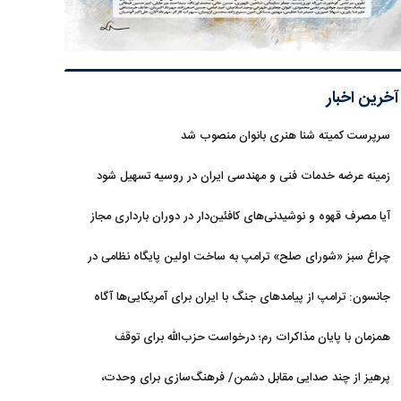
آخرین اخبار
سرپرست کمیته شنا هنری بانوان منصوب شد
زمینه عرضه خدمات فنی و مهندسی ایران در روسیه تسهیل شود
آیا مصرف قهوه و نوشیدنی‌های کافئین‌دار در دوران بارداری مجاز
است؟
چراغ سبز «شورای صلح» ترامپ به ساخت اولین پایگاه نظامی در
غزه
جانسون: ترامپ از پیامدهای جنگ با ایران برای آمریکایی‌ها آگاه
است
همزمان با پایان مذاکرات رم؛ درخواست حزب‌الله برای توقف
گفت‌وگوهای لبنان با اسرائیل
پرهیز از چند صدایی مقابل دشمن/ فرهنگ‌سازی برای وحدت،