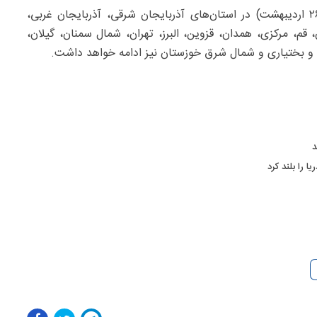
ضیائیان در پایان خاطرنشان کرد: این شرایط روز شنبه (۲۶ اردیبهشت) در استان‌های آذربایجان شرقی، آذربایجان غربی،
قم، مرکزی، همدان، قزوین، البرز، تهران، شمال سمنان، گیلان،
ل و بختیاری و شمال شرق خوزستان نیز ادامه خواهد داشت.
ا را بلند کرد