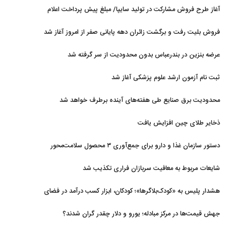
آغاز طرح فروش مشارکت در تولید سایپا/ مبلغ پیش پرداخت اعلام
شد
فروش بلیت رفت و برگشت زائران دهه پایانی صفر از امروز آغاز شد
عرضه بنزین در بندرعباس بدون محدودیت از سر گرفته شد
ثبت نام آزمون ارشد علوم پزشکی آغاز شد
محدودیت‌ برق صنایع طی هفته‌های آینده برطرف خواهد شد
ذخایر طلای چین افزایش یافت
دستور سازمان غذا و دارو برای جمع‌آوری ۳ محصول سلامت‌محور
شایعات مربوط به معافیت سربازان فراری تکذیب شد
هشدار پلیس به «کودک‌بلاگرها»؛ کودکان، ابزار کسب درآمد در فضای
مجازی نیستند
جهش قیمت‌ها در مرکز مبادله؛ یورو و دلار چقدر گران شدند؟