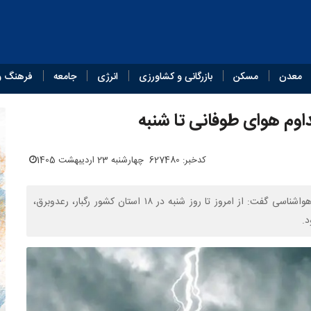
معدن
مسکن
بازرگانی و کشاورزی
انرژی
جامعه
فرهنگ و
کدخبر: 627480
چهارشنبه 23 اردیبهشت 1405
یک مقام مسئول سازمان هواشناسی با اشاره به هشدار سطح زرد هواشناسی گفت: از امروز تا روز شنبه در ۱۸ استان کشور رگبار، رعدوبرق،
.