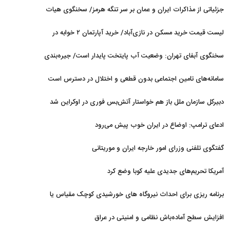
می‌شود
جزئیاتی از مذاکرات ایران و عمان بر سر تنگه هرمز/ سخنگوی هیات
رئیسه مجلس: بیانیه‌ای شامل تصحیح مسیر تردد دریایی در تنگه، در
لیست قیمت خرید مسکن در نازی‌آباد/ خرید آپارتمان ۲ خوابه در
آستانه نهایی شدن است
این منطقه چقدر سرمایه نیاز دارد؟ + جدول مردادماه ۱۴۰۵
سخنگوی آبفای تهران: وضعیت آب پایتخت پایدار است/ جیره‌بندی
نداریم
سامانه‌های تامین اجتماعی بدون قطعی و اختلال در دسترس است
دبیرکل سازمان ملل باز هم خواستار آتش‌بس فوری در اوکراین شد
ادعای ترامپ: اوضاع در ایران خوب پیش می‌رود
گفتگوی تلفنی وزرای امور خارجه ایران و موریتانی
آمریکا تحریم‌های جدیدی علیه کوبا وضع کرد
برنامه ریزی برای احداث نیروگاه های خورشیدی کوچک مقیاس یا
شناور روی آب در مازندران
افزایش سطح آماده‌باش نظامی و امنیتی در عراق