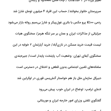
تغییر بزرگ در ChatGPT / چت متنی نامحدود و رایگان
سرپرستان خانوار بخوانند/ حساب این افراد ۴ میلیون تومان شارژ شد
ردمی K100 پرو مکس با باتری غول‌پیکر و شارژ بی‌سیم روانه بازار می‌شود
جزئیاتی از مذاکرات ایران و عمان بر سر تنگه هرمز/ سخنگوی هیات
رئیسه مجلس: بیانیه‌ای شامل تصحیح مسیر تردد دریایی در تنگه، در
لیست قیمت خرید مسکن در نازی‌آباد/ خرید آپارتمان ۲ خوابه در این
آستانه نهایی شدن است
منطقه چقدر سرمایه نیاز دارد؟ + جدول مردادماه ۱۴۰۵
سخنگوی آبفای تهران: وضعیت آب پایتخت پایدار است/ جیره‌بندی
نداریم
سامانه‌های تامین اجتماعی بدون قطعی و اختلال در دسترس است
دبیرکل سازمان ملل باز هم خواستار آتش‌بس فوری در اوکراین شد
ادعای ترامپ: اوضاع در ایران خوب پیش می‌رود
گفتگوی تلفنی وزرای امور خارجه ایران و موریتانی