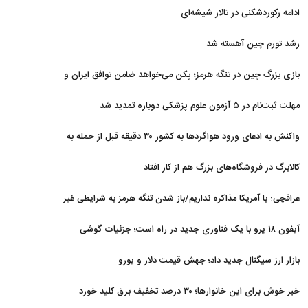
ادامه رکوردشکنی در تالار شیشه‌ای
رشد تورم چین آهسته شد
بازی بزرگ چین در تنگه هرمز؛ پکن می‌خواهد ضامن توافق ایران و
آمریکا شود
مهلت ثبت‌نام در ۵ آزمون علوم پزشکی دوباره تمدید شد
واکنش به ادعای ورود هواگردها به کشور ۳۰ دقیقه قبل از حمله به
بیت رهبری
کالابرگ در فروشگاه‌های بزرگ هم از کار افتاد
عراقچی: با آمریکا مذاکره نداریم/باز شدن تنگه هرمز به شرایطی غیر
از تفاهم با عمان مرتبط است
آیفون ۱۸ پرو با یک فناوری جدید در راه است؛ جزئیات گوشی
جنجالی اپل
بازار ارز سیگنال جدید داد؛ جهش قیمت دلار و یورو
خبر خوش برای این خانوارها؛ ۳۰ درصد تخفیف برق کلید خورد