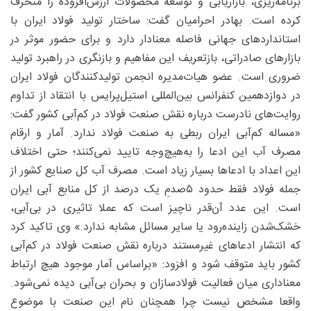
برنامه‌ریزی، بازاریابی و توسعه محصولات ارزش‌افزوده را منحرف
کرده است. بهادر احرامیان گفت: ساختار تولید فولاد ایران با
استانداردهای جهانی فاصله معنادار دارد و برای حضور موثر در
بازارهای صادراتی، بازتعریف این مفاهیم و بازنگری در راهبرد تولید
ضروری است. عضو هیات‌مدیره انجمن تولیدکنندگان فولاد ایران
در دوازدهمین کنفرانس بین‌المللی استیل‌پرایس با انتقاد از تداوم
روایت‌های نادرست درباره نقش صنعت فولاد در کم‌آبی کشور گفت:
«مساله کم‌آبی ایران ربطی به صنعت فولاد ندارد. آمار و ارقام
مصرف آب این ادعا را به‌هیچ‌وجه تایید نمی‌کنند؛ حتی اختلاف
این اعداد با ادعاها بسیار زیاد است. مصرف آب کل صنایع کشور از
جمله فولاد فقط حدود ۵‌صدمِ یک درصد از کل منابع آبی ایران
است. این عدد آن‌قدر ناچیز است که عملا تاثیری در بی‌آبی،
خشک‌شدن زاینده‌رود یا سایر مسائل مشابه ندارد.» وی تاکید کرد
که انتشار ادعاهای غیرمستند درباره نقش صنعت فولاد در کم‌آبی
کشور باید متوقف شود و افزود: «براساس آمار موجود هیچ ارتباط
معناداری میان فعالیت فولادسازان و بحران بی‌آبی دیده نمی‌شود.
واقعا مشخص نیست چرا همچنان نام این صنعت با موضوع