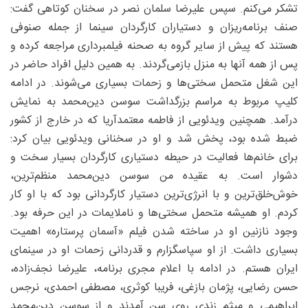
تشکر می‌کنم. سپس علیرضا سلمان نصر در سخنان کوتاهی گفت:
صنف برنامه‌ریزان و دستیاران کارگردان سینما از جمله صنوفی
هستند که پیش از سایر گروه به صحنه فیلمبرداری مراجعه کرده و
پس از همه آنها به منزل بازمی‌گردند. به همین دلیل افراد حاضر در
این شغل متحمل سختی‌ها و زحمات بسیاری می‌شوند. در ادامه
کلیپ مربوط به مراسم بزرگداشت سوسن دین‌محمد به نمایش
درآمد. همچنین ویدئویی از فاطمه معتمدآریا که در خارج از کشور
ضبط شده بود، پخش شد و او در سخنانی ویدئویی بیان کرد:
برای خانم‌ها فعالیت در حیطه دستیاری کارگردان بسیار سخت و
دشوار است. به عقیده من سوسن دین‌محمد منظم‌ترین،
خوش‌خلق‌ترین و با انرژی‌ترین دستیار کارگردانی بود که با او کار
کردم. او همیشه متحمل سختی‌ها و ناملایمات در این حرفه بود.
وجود نازنین او در ساخته شدن فیلم «آسمان پرستاره» اهمیت
بسیاری داشت. از او سپاسگزارم و قدردانی زحمات او در سینمای
ایران هستم. در ادامه با اعلام مجری برنامه، علیرضا نجف‌زاده،
حسن رضایی، پژمان بازغی، فریبا کوثری، مصطفی احمدی، نرجس
ابراهیمی و میثم زندی روی سن آمدند و از سوسن دین‌محمد